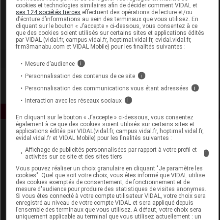
cookies et technologies similaires afin de décider comment VIDAL et
Apimab
ses 124 sociétés tierces
effectuent des opérations de lecture et/ou
d’écriture d’informations au sein des terminaux que vous utilisez. En
cliquant sur le bouton « J’accepte » ci-dessous, vous consentez à ce
que des cookies soient utilisés sur certains sites et applications édités
Voir la fiche laboratoire
par VIDAL (vidal.fr, campus.vidal.fr, hoptimal.vidal.fr, evidal.vidal.fr,
fr.m3manabu.com et VIDAL Mobile) pour les finalités suivantes :
Mesure d’audience
i
Personnalisation des contenus de ce site
i
Personnalisation des communications vous étant adressées
i
Interaction avec les réseaux sociaux
i
En cliquant sur le bouton « J’accepte » ci-dessous, vous consentez
également à ce que des cookies soient utilisés sur certains sites et
applications édités par VIDAL(vidal.fr, campus.vidal.fr, hoptimal.vidal.fr,
evidal.vidal.fr et VIDAL Mobile) pour les finalités suivantes :
Affichage de publicités personnalisées par rapport à votre profil et
i
activités sur ce site et des sites tiers
Vous pouvez réaliser un choix granulaire en cliquant "Je paramètre les
cookies". Quel que soit votre choix, vous êtes informé que VIDAL utilise
des cookies exemptés de consentement, de fonctionnement et de
Espace produit
mesure d'audience pour produire des statistiques de visites anonymes.
Si vous êtes connecté à votre compte utilisateur VIDAL, votre choix sera
Boutique
enregistré au niveau de votre compte VIDAL et sera appliqué depuis
l’ensemble des terminaux que vous utilisez. A défaut, votre choix sera
VIDAL Expert
uniquement applicable au terminal que vous utilisez actuellement : un