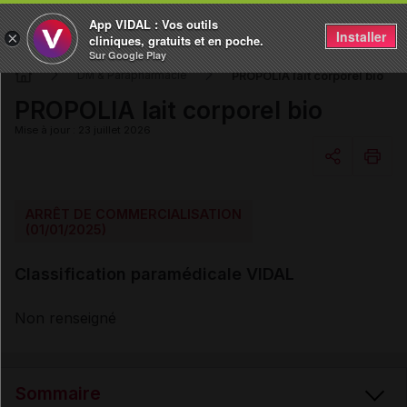
App VIDAL : Vos outils
Installer
×
cliniques, gratuits et en poche.
Sur Google Play
PROPOLIA lait corporel bio
DM & Parapharmacie
PROPOLIA lait corporel bio
Mise à jour : 23 juillet 2026
Copier l'url
ARRÊT DE COMMERCIALISATION
(01/01/2025)
Email
Classification paramédicale VIDAL
Non renseigné
Sommaire