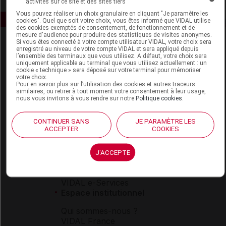
activités sur ce site et des sites tiers
Vous pouvez réaliser un choix granulaire en cliquant "Je paramètre les
cookies". Quel que soit votre choix, vous êtes informé que VIDAL utilise
des cookies exemptés de consentement, de fonctionnement et de
mesure d'audience pour produire des statistiques de visites anonymes.
Si vous êtes connecté à votre compte utilisateur VIDAL, votre choix sera
enregistré au niveau de votre compte VIDAL et sera appliqué depuis
l’ensemble des terminaux que vous utilisez. A défaut, votre choix sera
uniquement applicable au terminal que vous utilisez actuellement : un
cookie « technique » sera déposé sur votre terminal pour mémoriser
votre choix.
Pour en savoir plus sur l’utilisation des cookies et autres traceurs
similaires, ou retirer à tout moment votre consentement à leur usage,
Espace produit
nous vous invitons à vous rendre sur notre
Politique cookies
.
Boutique
VIDAL Expert
CONTINUER SANS
JE PARAMÈTRE LES
ACCEPTER
COOKIES
VIDAL Hoptimal
eVIDAL
VIDAL Mobile
J'ACCEPTE
VIDAL widget
VIDAL Sécurisation
VIDAL e-Services
Espace institutionnel
Qui sommes-nous ?
VIDAL France