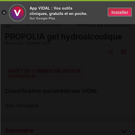
App VIDAL : Vos outils
Installer
×
cliniques, gratuits et en poche.
Sur Google Play
PROPOLIA gel hydroalcooliqu
DM & Parapharmacie
PROPOLIA gel hydroalcoolique
Mise à jour : 23 juillet 2026
Copier l'url
ARRÊT DE COMMERCIALISATION
(01/01/2024)
Email
Classification paramédicale VIDAL
Non renseigné
Sommaire