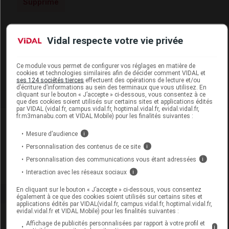
Supprimé
Code EAN
3760001821888
Vidal respecte votre vie privée
Labo. Distributeur
Apimab
Remboursement
NR
Ce module vous permet de configurer vos réglages en matière de
cookies et technologies similaires afin de décider comment VIDAL et
ses 124 sociétés tierces
effectuent des opérations de lecture et/ou
d’écriture d’informations au sein des terminaux que vous utilisez. En
cliquant sur le bouton « J’accepte » ci-dessous, vous consentez à ce
que des cookies soient utilisés sur certains sites et applications édités
par VIDAL (vidal.fr, campus.vidal.fr, hoptimal.vidal.fr, evidal.vidal.fr,
fr.m3manabu.com et VIDAL Mobile) pour les finalités suivantes :
Laboratoire
Mesure d’audience
i
Apimab
Personnalisation des contenus de ce site
i
Personnalisation des communications vous étant adressées
i
Voir la fiche laboratoire
Interaction avec les réseaux sociaux
i
En cliquant sur le bouton « J’accepte » ci-dessous, vous consentez
également à ce que des cookies soient utilisés sur certains sites et
applications édités par VIDAL(vidal.fr, campus.vidal.fr, hoptimal.vidal.fr,
evidal.vidal.fr et VIDAL Mobile) pour les finalités suivantes :
Affichage de publicités personnalisées par rapport à votre profil et
i