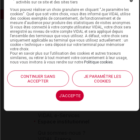
activités sur ce site et des sites tiers
Vous pouvez réaliser un choix granulaire en cliquant "Je paramètre les
cookies". Quel que soit votre choix, vous êtes informé que VIDAL utilise
des cookies exemptés de consentement, de fonctionnement et de
mesure d'audience pour produire des statistiques de visites anonymes.
Si vous êtes connecté à votre compte utilisateur VIDAL, votre choix sera
enregistré au niveau de votre compte VIDAL et sera appliqué depuis
l’ensemble des terminaux que vous utilisez. A défaut, votre choix sera
uniquement applicable au terminal que vous utilisez actuellement : un
cookie « technique » sera déposé sur votre terminal pour mémoriser
votre choix.
Pour en savoir plus sur l’utilisation des cookies et autres traceurs
similaires, ou retirer à tout moment votre consentement à leur usage,
Espace produit
nous vous invitons à vous rendre sur notre
Politique cookies
.
Boutique
CONTINUER SANS
JE PARAMÈTRE LES
VIDAL Expert
ACCEPTER
COOKIES
VIDAL Hoptimal
eVIDAL
J'ACCEPTE
VIDAL Mobile
VIDAL widget
VIDAL Sécurisation
VIDAL e-Services
Espace institutionnel
Qui sommes-nous ?
VIDAL France