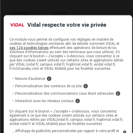
Code ACL
6294161
Code 13
3401562941614
Vidal respecte votre vie privée
Labo. Distributeur
Prophar
Remboursement
NR
Ce module vous permet de configurer vos réglages en matière de
cookies et technologies similaires afin de décider comment VIDAL et
ses 124 sociétés tierces
effectuent des opérations de lecture et/ou
d’écriture d’informations au sein des terminaux que vous utilisez. En
cliquant sur le bouton « J’accepte » ci-dessous, vous consentez à ce
que des cookies soient utilisés sur certains sites et applications édités
par VIDAL (vidal.fr, campus.vidal.fr, hoptimal.vidal.fr, evidal.vidal.fr,
fr.m3manabu.com et VIDAL Mobile) pour les finalités suivantes :
Laboratoire
Mesure d’audience
i
Personnalisation des contenus de ce site
i
Prophar
Personnalisation des communications vous étant adressées
i
Interaction avec les réseaux sociaux
Voir la fiche laboratoire
i
En cliquant sur le bouton « J’accepte » ci-dessous, vous consentez
également à ce que des cookies soient utilisés sur certains sites et
applications édités par VIDAL(vidal.fr, campus.vidal.fr, hoptimal.vidal.fr,
evidal.vidal.fr et VIDAL Mobile) pour les finalités suivantes :
Affichage de publicités personnalisées par rapport à votre profil et
i