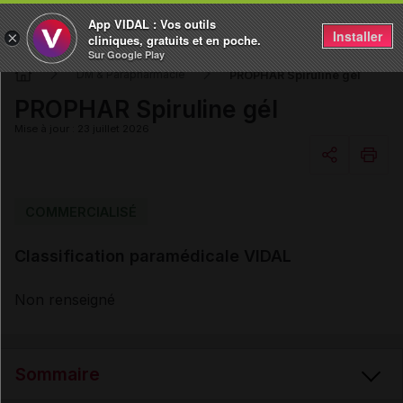
App VIDAL : Vos outils
Installer
×
cliniques, gratuits et en poche.
Sur Google Play
PROPHAR Spiruline gél
DM & Parapharmacie
PROPHAR Spiruline gél
Mise à jour : 23 juillet 2026
Copier l'url
COMMERCIALISÉ
Classification paramédicale VIDAL
Email
Non renseigné
Sommaire