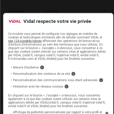
Code ACL
6319122
Code 13
3401563191223
Vidal respecte votre vie privée
Labo. Distributeur
Prophar
Remboursement
NR
Ce module vous permet de configurer vos réglages en matière de
cookies et technologies similaires afin de décider comment VIDAL et
ses 124 sociétés tierces
effectuent des opérations de lecture et/ou
d’écriture d’informations au sein des terminaux que vous utilisez. En
cliquant sur le bouton « J’accepte » ci-dessous, vous consentez à ce
que des cookies soient utilisés sur certains sites et applications édités
par VIDAL (vidal.fr, campus.vidal.fr, hoptimal.vidal.fr, evidal.vidal.fr,
fr.m3manabu.com et VIDAL Mobile) pour les finalités suivantes :
Laboratoire
Mesure d’audience
i
Personnalisation des contenus de ce site
i
Prophar
Personnalisation des communications vous étant adressées
i
Interaction avec les réseaux sociaux
Voir la fiche laboratoire
i
En cliquant sur le bouton « J’accepte » ci-dessous, vous consentez
également à ce que des cookies soient utilisés sur certains sites et
applications édités par VIDAL(vidal.fr, campus.vidal.fr, hoptimal.vidal.fr,
evidal.vidal.fr et VIDAL Mobile) pour les finalités suivantes :
Affichage de publicités personnalisées par rapport à votre profil et
i