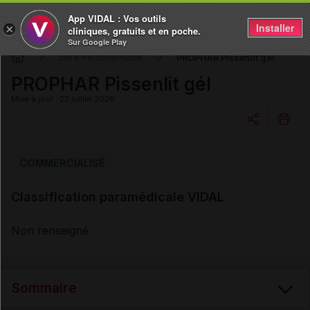
App VIDAL : Vos outils
Installer
×
cliniques, gratuits et en poche.
Sur Google Play
PROPHAR Pissenlit gél
DM & Parapharmacie
PROPHAR Pissenlit gél
Mise à jour : 23 juillet 2026
Copier l'url
COMMERCIALISÉ
Classification paramédicale VIDAL
Email
Non renseigné
Sommaire