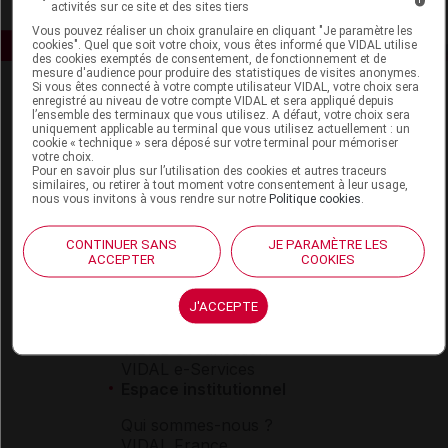
activités sur ce site et des sites tiers
Vous pouvez réaliser un choix granulaire en cliquant "Je paramètre les
cookies". Quel que soit votre choix, vous êtes informé que VIDAL utilise
des cookies exemptés de consentement, de fonctionnement et de
mesure d'audience pour produire des statistiques de visites anonymes.
Si vous êtes connecté à votre compte utilisateur VIDAL, votre choix sera
enregistré au niveau de votre compte VIDAL et sera appliqué depuis
l’ensemble des terminaux que vous utilisez. A défaut, votre choix sera
uniquement applicable au terminal que vous utilisez actuellement : un
cookie « technique » sera déposé sur votre terminal pour mémoriser
votre choix.
Pour en savoir plus sur l’utilisation des cookies et autres traceurs
similaires, ou retirer à tout moment votre consentement à leur usage,
Espace produit
nous vous invitons à vous rendre sur notre
Politique cookies
.
Boutique
CONTINUER SANS
JE PARAMÈTRE LES
VIDAL Expert
ACCEPTER
COOKIES
VIDAL Hoptimal
eVIDAL
J'ACCEPTE
VIDAL Mobile
VIDAL widget
VIDAL Sécurisation
VIDAL e-Services
Espace institutionnel
Qui sommes-nous ?
VIDAL France