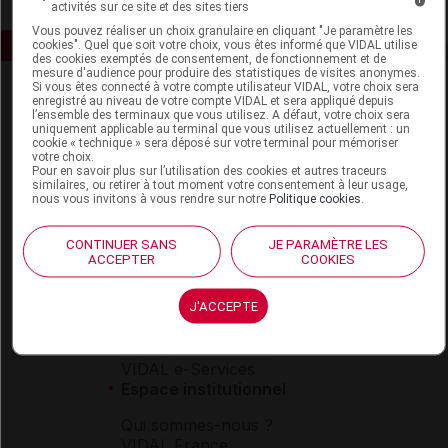
activités sur ce site et des sites tiers
Vous pouvez réaliser un choix granulaire en cliquant "Je paramètre les
cookies". Quel que soit votre choix, vous êtes informé que VIDAL utilise
des cookies exemptés de consentement, de fonctionnement et de
mesure d'audience pour produire des statistiques de visites anonymes.
Si vous êtes connecté à votre compte utilisateur VIDAL, votre choix sera
enregistré au niveau de votre compte VIDAL et sera appliqué depuis
l’ensemble des terminaux que vous utilisez. A défaut, votre choix sera
uniquement applicable au terminal que vous utilisez actuellement : un
cookie « technique » sera déposé sur votre terminal pour mémoriser
votre choix.
Pour en savoir plus sur l’utilisation des cookies et autres traceurs
similaires, ou retirer à tout moment votre consentement à leur usage,
Espace produit
nous vous invitons à vous rendre sur notre
Politique cookies
.
Boutique
CONTINUER SANS
JE PARAMÈTRE LES
VIDAL Expert
ACCEPTER
COOKIES
VIDAL Hoptimal
eVIDAL
J'ACCEPTE
VIDAL Mobile
VIDAL widget
VIDAL Sécurisation
VIDAL e-Services
Espace institutionnel
Qui sommes-nous ?
VIDAL France