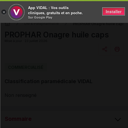
App VIDAL : Vos outils
Installer
×
cliniques, gratuits et en poche.
Sur Google Play
PROPHAR Onagre huile caps
DM & Parapharmacie
PROPHAR Onagre huile caps
Mise à jour : 23 juillet 2026
Copier l'url
COMMERCIALISÉ
Classification paramédicale VIDAL
Email
Non renseigné
Sommaire