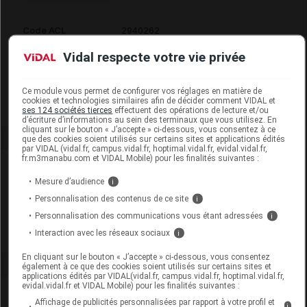
Code ACL
2940262
Code 13
3401529402622
Vidal respecte votre vie privée
Labo. Distributeur
Prophar
Remboursement
NR
Ce module vous permet de configurer vos réglages en matière de
cookies et technologies similaires afin de décider comment VIDAL et
ses 124 sociétés tierces
effectuent des opérations de lecture et/ou
d’écriture d’informations au sein des terminaux que vous utilisez. En
cliquant sur le bouton « J’accepte » ci-dessous, vous consentez à ce
que des cookies soient utilisés sur certains sites et applications édités
par VIDAL (vidal.fr, campus.vidal.fr, hoptimal.vidal.fr, evidal.vidal.fr,
fr.m3manabu.com et VIDAL Mobile) pour les finalités suivantes :
Laboratoire
Mesure d’audience
i
Personnalisation des contenus de ce site
i
Prophar
Personnalisation des communications vous étant adressées
i
Interaction avec les réseaux sociaux
Voir la fiche laboratoire
i
En cliquant sur le bouton « J’accepte » ci-dessous, vous consentez
également à ce que des cookies soient utilisés sur certains sites et
applications édités par VIDAL(vidal.fr, campus.vidal.fr, hoptimal.vidal.fr,
evidal.vidal.fr et VIDAL Mobile) pour les finalités suivantes :
Affichage de publicités personnalisées par rapport à votre profil et
i