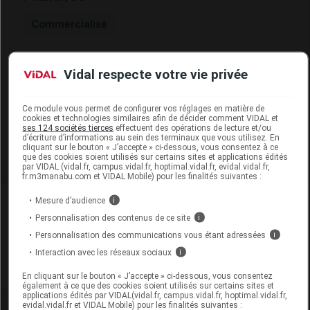
Commercialisé
Code ACL
9735559
Vidal respecte votre vie privée
Code 13
3401597355592
Labo. Distributeur
Prophar
Ce module vous permet de configurer vos réglages en matière de
Remboursement
NR
cookies et technologies similaires afin de décider comment VIDAL et
ses 124 sociétés tierces
effectuent des opérations de lecture et/ou
d’écriture d’informations au sein des terminaux que vous utilisez. En
cliquant sur le bouton « J’accepte » ci-dessous, vous consentez à ce
que des cookies soient utilisés sur certains sites et applications édités
par VIDAL (vidal.fr, campus.vidal.fr, hoptimal.vidal.fr, evidal.vidal.fr,
fr.m3manabu.com et VIDAL Mobile) pour les finalités suivantes :
Laboratoire
Mesure d’audience
i
Personnalisation des contenus de ce site
i
Prophar
Personnalisation des communications vous étant adressées
i
Interaction avec les réseaux sociaux
i
Voir la fiche laboratoire
En cliquant sur le bouton « J’accepte » ci-dessous, vous consentez
également à ce que des cookies soient utilisés sur certains sites et
applications édités par VIDAL(vidal.fr, campus.vidal.fr, hoptimal.vidal.fr,
evidal.vidal.fr et VIDAL Mobile) pour les finalités suivantes :