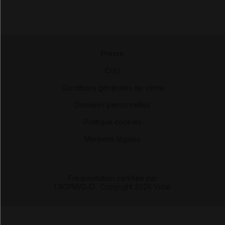
Presse
-
CGU
-
Conditions générales de vente
-
Données personnelles
-
Politique cookies
-
Mentions légales
Fréquentation certifiée par
l'ACPM/OJD
|
Copyright 2026 Vidal