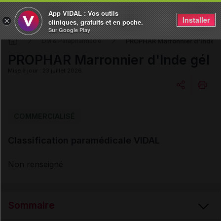
App VIDAL : Vos outils
Installer
×
cliniques, gratuits et en poche.
Sur Google Play
PROPHAR Marronnier d'Inde g
DM & Parapharmacie
PROPHAR Marronnier d'Inde gél
Mise à jour : 23 juillet 2026
Copier l'url
COMMERCIALISÉ
Classification paramédicale VIDAL
Email
Non renseigné
Sommaire