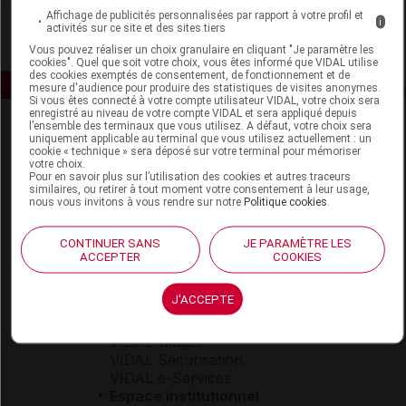
Affichage de publicités personnalisées par rapport à votre profil et
i
activités sur ce site et des sites tiers
Vous pouvez réaliser un choix granulaire en cliquant "Je paramètre les
cookies". Quel que soit votre choix, vous êtes informé que VIDAL utilise
des cookies exemptés de consentement, de fonctionnement et de
mesure d'audience pour produire des statistiques de visites anonymes.
Si vous êtes connecté à votre compte utilisateur VIDAL, votre choix sera
enregistré au niveau de votre compte VIDAL et sera appliqué depuis
l’ensemble des terminaux que vous utilisez. A défaut, votre choix sera
uniquement applicable au terminal que vous utilisez actuellement : un
cookie « technique » sera déposé sur votre terminal pour mémoriser
votre choix.
Pour en savoir plus sur l’utilisation des cookies et autres traceurs
similaires, ou retirer à tout moment votre consentement à leur usage,
nous vous invitons à vous rendre sur notre
Politique cookies
.
Espace produit
CONTINUER SANS
JE PARAMÈTRE LES
Boutique
ACCEPTER
COOKIES
VIDAL Expert
VIDAL Hoptimal
J'ACCEPTE
eVIDAL
VIDAL Mobile
VIDAL widget
VIDAL Sécurisation
VIDAL e-Services
Espace institutionnel