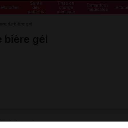
Santé
Prise en
Formations
Maladies
des
charge
Actual
médicales
patients
médicale
re de bière gél
bière gél
ministratives