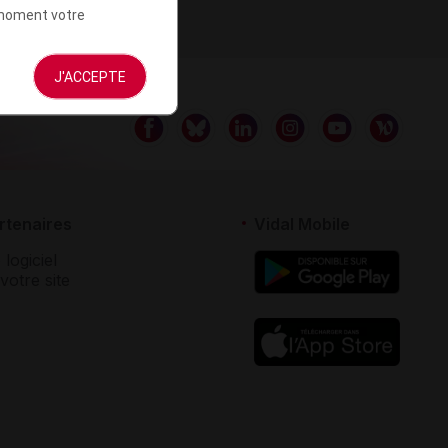
t moment votre
J'ACCEPTE
rtenaires
Vidal Mobile
 logiciel
votre site