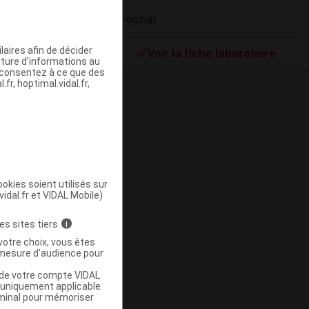
Prophar
ommercialisé
aires afin de décider
Voir la fiche laboratoire
iture d’informations au
s consentez à ce que des
fr, hoptimal.vidal.fr,
okies soient utilisés sur
vidal.fr et VIDAL Mobile)
ommercialisé
es sites tiers
i
votre choix, vous êtes
mesure d'audience pour
u de votre compte VIDAL
a uniquement applicable
rminal pour mémoriser