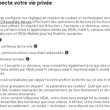
pecte votre vie privée
ure de bière Gél Pilulier/150
C
e configurer vos réglages en matière de cookies et technologies simil
124 sociétés tierces
effectuent des opérations de lecture et/ou d’écr
ous utilisez. En cliquant sur le bouton « J’accepte » ci-dessous, vou
2101389
ur certains sites et applications édités par VIDAL (vidal.fr, campus.vidal.
abu.com et VIDAL Mobile) pour les finalités suivantes :
3401521013895
r
Prophar
i
NR
 contenus de ce site
i
s communications vous étant adressées
i
 réseaux sociaux
i
on « J’accepte » ci-dessous, vous consentez également à ce que des co
tions édités par VIDAL(vidal.fr, campus.vidal.fr, hoptimal.vidal.fr, evidal.
ure de bière Gél Pilulier/50
C
tes :
s personnalisées par rapport à votre profil et activités sur ce site et d
choix granulaire en cliquant "Je paramètre les cookies". Quel que soit 
2098598
ise des cookies exemptés de consentement, de fonctionnement et de 
es de visites anonymes.
3401520985988
 votre compte utilisateur VIDAL, votre choix sera enregistré au nivea
r
Prophar
l’ensemble des terminaux que vous utilisez. A défaut, votre choix ser
ilisez actuellement : un cookie « technique » sera déposé sur votre te
NR