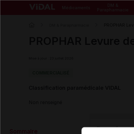
DM &
Médicaments
Parapharmacie
PROPHAR Levu
DM & Parapharmacie
PROPHAR Levure de 
Mise à jour : 23 juillet 2026
COMMERCIALISÉ
Classification paramédicale VIDAL
Non renseigné
Données ad
Sommaire