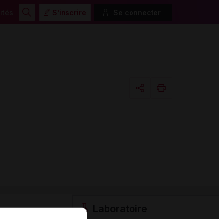
ités
S'inscrire
Se connecter
Rechercher
Copier l'url
Email
Laboratoire