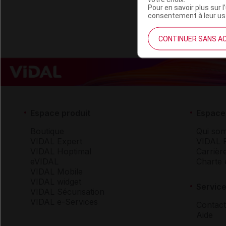
Pour en savoir plus sur l
consentement à leur usa
CONTINUER SANS A
Espace produit
Espace 
Boutique
Qui so
VIDAL Expert
VIDAL 
VIDAL Hoptimal
Carrièr
eVIDAL
Charte 
VIDAL Mobile
VIDAL widget
Service
VIDAL Sécurisation
VIDAL e-Services
Contact
Aide