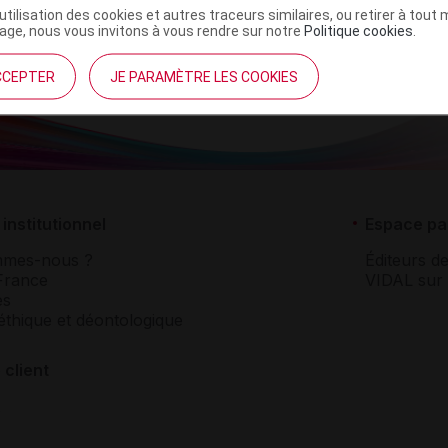
’utilisation des cookies et autres traceurs similaires, ou retirer à tou
ge, nous vous invitons à vous rendre sur notre
Politique cookies
.
CCEPTER
JE PARAMÈTRE LES COOKIES
institutionnel
Espace pa
mmes-nous ?
Éditeurs de
France
VIDAL sur 
es
éthique et déontologique
 client