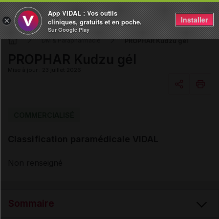
App VIDAL : Vos outils
Installer
×
cliniques, gratuits et en poche.
Sur Google Play
PROPHAR Kudzu gél
DM & Parapharmacie
PROPHAR Kudzu gél
Mise à jour : 23 juillet 2026
Copier l'url
COMMERCIALISÉ
Classification paramédicale VIDAL
Email
Non renseigné
Sommaire