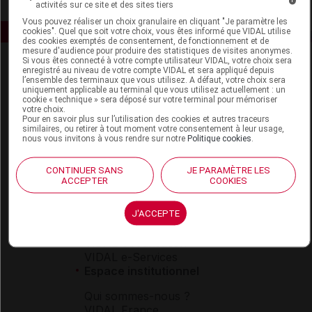
activités sur ce site et des sites tiers
Vous pouvez réaliser un choix granulaire en cliquant "Je paramètre les
cookies". Quel que soit votre choix, vous êtes informé que VIDAL utilise
des cookies exemptés de consentement, de fonctionnement et de
mesure d'audience pour produire des statistiques de visites anonymes.
Si vous êtes connecté à votre compte utilisateur VIDAL, votre choix sera
enregistré au niveau de votre compte VIDAL et sera appliqué depuis
l’ensemble des terminaux que vous utilisez. A défaut, votre choix sera
uniquement applicable au terminal que vous utilisez actuellement : un
cookie « technique » sera déposé sur votre terminal pour mémoriser
votre choix.
Pour en savoir plus sur l’utilisation des cookies et autres traceurs
similaires, ou retirer à tout moment votre consentement à leur usage,
Espace produit
nous vous invitons à vous rendre sur notre
Politique cookies
.
Boutique
CONTINUER SANS
JE PARAMÈTRE LES
VIDAL Expert
ACCEPTER
COOKIES
VIDAL Hoptimal
eVIDAL
J'ACCEPTE
VIDAL Mobile
VIDAL widget
VIDAL Sécurisation
VIDAL e-Services
Espace institutionnel
Qui sommes-nous ?
VIDAL France