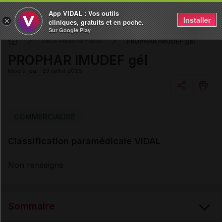
App VIDAL : Vos outils
Installer
×
cliniques, gratuits et en poche.
Sur Google Play
PROPHAR IMUDEF gél
DM & Parapharmacie
PROPHAR IMUDEF gél
Mise à jour : 23 juillet 2026
Copier l'url
COMMERCIALISÉ
Classification paramédicale VIDAL
Email
Non renseigné
Sommaire