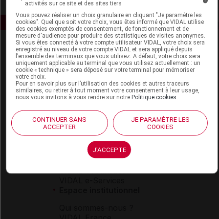
activités sur ce site et des sites tiers
Vous pouvez réaliser un choix granulaire en cliquant "Je paramètre les
cookies". Quel que soit votre choix, vous êtes informé que VIDAL utilise
des cookies exemptés de consentement, de fonctionnement et de
mesure d'audience pour produire des statistiques de visites anonymes.
Si vous êtes connecté à votre compte utilisateur VIDAL, votre choix sera
enregistré au niveau de votre compte VIDAL et sera appliqué depuis
l’ensemble des terminaux que vous utilisez. A défaut, votre choix sera
uniquement applicable au terminal que vous utilisez actuellement : un
cookie « technique » sera déposé sur votre terminal pour mémoriser
votre choix.
Pour en savoir plus sur l’utilisation des cookies et autres traceurs
similaires, ou retirer à tout moment votre consentement à leur usage,
Espace produit
nous vous invitons à vous rendre sur notre
Politique cookies
.
Boutique
CONTINUER SANS
JE PARAMÈTRE LES
VIDAL Expert
ACCEPTER
COOKIES
VIDAL Hoptimal
eVIDAL
J'ACCEPTE
VIDAL Mobile
VIDAL widget
VIDAL Sécurisation
VIDAL e-Services
Espace institutionnel
Qui sommes-nous ?
VIDAL France