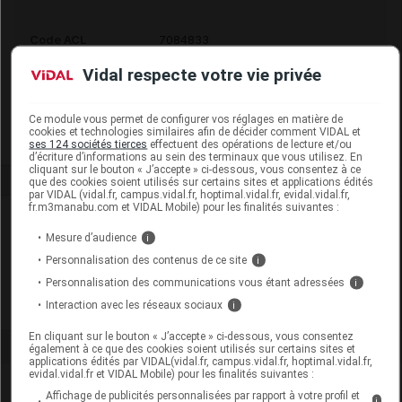
Code ACL
7084833
Code 13
3401570848332
Vidal respecte votre vie privée
Labo. Distributeur
Prophar
Remboursement
NR
Ce module vous permet de configurer vos réglages en matière de
cookies et technologies similaires afin de décider comment VIDAL et
ses 124 sociétés tierces
effectuent des opérations de lecture et/ou
d’écriture d’informations au sein des terminaux que vous utilisez. En
cliquant sur le bouton « J’accepte » ci-dessous, vous consentez à ce
que des cookies soient utilisés sur certains sites et applications édités
par VIDAL (vidal.fr, campus.vidal.fr, hoptimal.vidal.fr, evidal.vidal.fr,
fr.m3manabu.com et VIDAL Mobile) pour les finalités suivantes :
Laboratoire
Mesure d’audience
i
Personnalisation des contenus de ce site
i
Prophar
Personnalisation des communications vous étant adressées
i
Interaction avec les réseaux sociaux
Voir la fiche laboratoire
i
En cliquant sur le bouton « J’accepte » ci-dessous, vous consentez
également à ce que des cookies soient utilisés sur certains sites et
applications édités par VIDAL(vidal.fr, campus.vidal.fr, hoptimal.vidal.fr,
evidal.vidal.fr et VIDAL Mobile) pour les finalités suivantes :
Affichage de publicités personnalisées par rapport à votre profil et
i