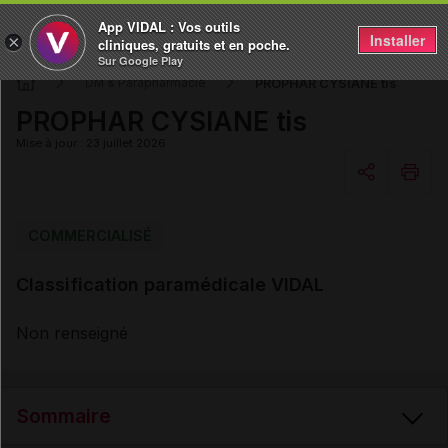
App VIDAL : Vos outils
Installer
×
cliniques, gratuits et en poche.
Sur Google Play
PROPHAR CYSIANE tis
DM & Parapharmacie
PROPHAR CYSIANE tis
Mise à jour : 23 juillet 2026
Copier l'url
COMMERCIALISÉ
Classification paramédicale VIDAL
Email
Non renseigné
Sommaire