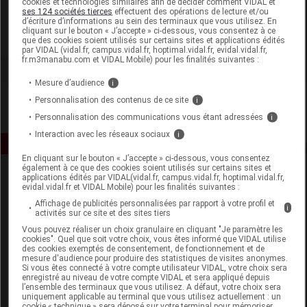
cookies et technologies similaires afin de décider comment VIDAL et
Prophar
ses 124 sociétés tierces
effectuent des opérations de lecture et/ou
d’écriture d’informations au sein des terminaux que vous utilisez. En
cliquant sur le bouton « J’accepte » ci-dessous, vous consentez à ce
Voir la fiche laboratoire
que des cookies soient utilisés sur certains sites et applications édités
par VIDAL (vidal.fr, campus.vidal.fr, hoptimal.vidal.fr, evidal.vidal.fr,
fr.m3manabu.com et VIDAL Mobile) pour les finalités suivantes :
Mesure d’audience
i
Personnalisation des contenus de ce site
i
Personnalisation des communications vous étant adressées
i
Interaction avec les réseaux sociaux
i
En cliquant sur le bouton « J’accepte » ci-dessous, vous consentez
également à ce que des cookies soient utilisés sur certains sites et
applications édités par VIDAL(vidal.fr, campus.vidal.fr, hoptimal.vidal.fr,
evidal.vidal.fr et VIDAL Mobile) pour les finalités suivantes :
Affichage de publicités personnalisées par rapport à votre profil et
i
activités sur ce site et des sites tiers
Vous pouvez réaliser un choix granulaire en cliquant "Je paramètre les
cookies". Quel que soit votre choix, vous êtes informé que VIDAL utilise
Espace produit
des cookies exemptés de consentement, de fonctionnement et de
mesure d'audience pour produire des statistiques de visites anonymes.
Boutique
Si vous êtes connecté à votre compte utilisateur VIDAL, votre choix sera
enregistré au niveau de votre compte VIDAL et sera appliqué depuis
VIDAL Expert
l’ensemble des terminaux que vous utilisez. A défaut, votre choix sera
VIDAL Hoptimal
uniquement applicable au terminal que vous utilisez actuellement : un
cookie « technique » sera déposé sur votre terminal pour mémoriser