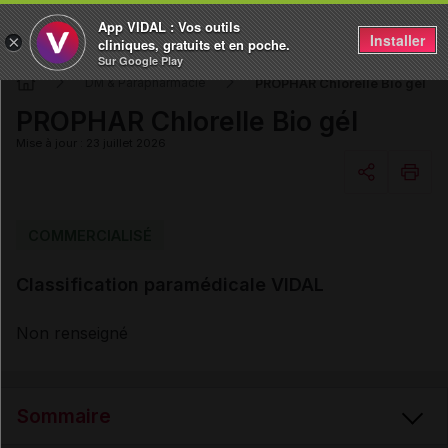
App VIDAL : Vos outils
Installer
×
cliniques, gratuits et en poche.
Sur Google Play
PROPHAR Chlorelle Bio gél
DM & Parapharmacie
PROPHAR Chlorelle Bio gél
Mise à jour : 23 juillet 2026
Copier l'url
COMMERCIALISÉ
Classification paramédicale VIDAL
Email
Non renseigné
Sommaire