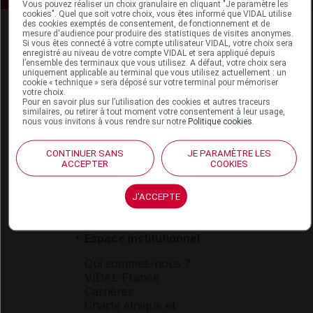
Vous pouvez réaliser un choix granulaire en cliquant "Je paramètre les
cookies". Quel que soit votre choix, vous êtes informé que VIDAL utilise
des cookies exemptés de consentement, de fonctionnement et de
mesure d'audience pour produire des statistiques de visites anonymes.
Si vous êtes connecté à votre compte utilisateur VIDAL, votre choix sera
enregistré au niveau de votre compte VIDAL et sera appliqué depuis
l’ensemble des terminaux que vous utilisez. A défaut, votre choix sera
uniquement applicable au terminal que vous utilisez actuellement : un
cookie « technique » sera déposé sur votre terminal pour mémoriser
votre choix.
Espace produit
Pour en savoir plus sur l’utilisation des cookies et autres traceurs
similaires, ou retirer à tout moment votre consentement à leur usage,
nous vous invitons à vous rendre sur notre
Politique cookies
.
Boutique
VIDAL Expert
VIDAL Hoptimal
CONTINUER SANS
JE PARAMÈTRE LES
ACCEPTER
COOKIES
eVIDAL
VIDAL Mobile
VIDAL widget
J'ACCEPTE
VIDAL Sécurisation
VIDAL e-Services
Espace institutionnel
Qui sommes-nous ?
VIDAL France
Carrières
Charte éthique et