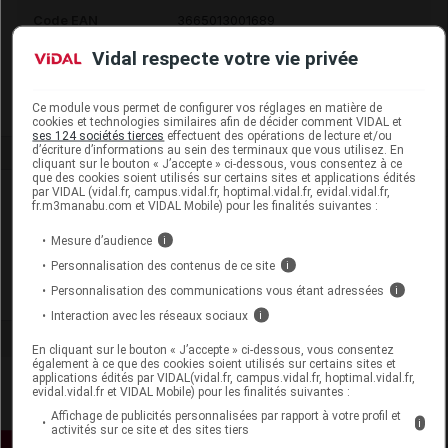
Code EAN
3665013001689
Labo. Distributeur
Prophar
Vidal respecte votre vie privée
Remboursement
NR
Ce module vous permet de configurer vos réglages en matière de
cookies et technologies similaires afin de décider comment VIDAL et
ses 124 sociétés tierces
effectuent des opérations de lecture et/ou
d’écriture d’informations au sein des terminaux que vous utilisez. En
cliquant sur le bouton « J’accepte » ci-dessous, vous consentez à ce
que des cookies soient utilisés sur certains sites et applications édités
par VIDAL (vidal.fr, campus.vidal.fr, hoptimal.vidal.fr, evidal.vidal.fr,
Laboratoire
fr.m3manabu.com et VIDAL Mobile) pour les finalités suivantes :
Mesure d’audience
i
Prophar
Personnalisation des contenus de ce site
i
Personnalisation des communications vous étant adressées
i
Voir la fiche laboratoire
Interaction avec les réseaux sociaux
i
En cliquant sur le bouton « J’accepte » ci-dessous, vous consentez
également à ce que des cookies soient utilisés sur certains sites et
applications édités par VIDAL(vidal.fr, campus.vidal.fr, hoptimal.vidal.fr,
evidal.vidal.fr et VIDAL Mobile) pour les finalités suivantes :
Affichage de publicités personnalisées par rapport à votre profil et
i
activités sur ce site et des sites tiers