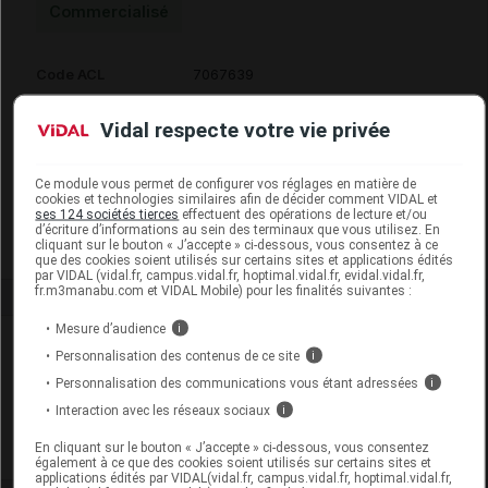
Commercialisé
Code ACL
7067639
Code 13
3401570676393
Vidal respecte votre vie privée
Code EAN
3597133089769
Code GTIN 14
03597133089769
Labo. Distributeur
Virbac
Ce module vous permet de configurer vos réglages en matière de
cookies et technologies similaires afin de décider comment VIDAL et
Remboursement
NR
ses 124 sociétés tierces
effectuent des opérations de lecture et/ou
d’écriture d’informations au sein des terminaux que vous utilisez. En
cliquant sur le bouton « J’accepte » ci-dessous, vous consentez à ce
que des cookies soient utilisés sur certains sites et applications édités
par VIDAL (vidal.fr, campus.vidal.fr, hoptimal.vidal.fr, evidal.vidal.fr,
fr.m3manabu.com et VIDAL Mobile) pour les finalités suivantes :
Mesure d’audience
i
Laboratoire
Personnalisation des contenus de ce site
i
Personnalisation des communications vous étant adressées
i
Virbac
Interaction avec les réseaux sociaux
i
En cliquant sur le bouton « J’accepte » ci-dessous, vous consentez
Voir la fiche laboratoire
également à ce que des cookies soient utilisés sur certains sites et
applications édités par VIDAL(vidal.fr, campus.vidal.fr, hoptimal.vidal.fr,