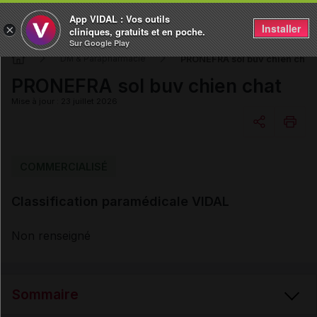
App VIDAL : Vos outils
Installer
×
cliniques, gratuits et en poche.
Sur Google Play
PRONEFRA sol buv chien chat
DM & Parapharmacie
PRONEFRA sol buv chien chat
Mise à jour : 23 juillet 2026
Copier l'url
COMMERCIALISÉ
Classification paramédicale VIDAL
Email
Non renseigné
Sommaire