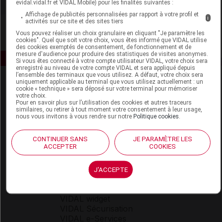
evidal.vidal.fr et VIDAL Mobile) pour les finalités suivantes :
Affichage de publicités personnalisées par rapport à votre profil et
i
activités sur ce site et des sites tiers
Vous pouvez réaliser un choix granulaire en cliquant "Je paramètre les
cookies". Quel que soit votre choix, vous êtes informé que VIDAL utilise
des cookies exemptés de consentement, de fonctionnement et de
mesure d'audience pour produire des statistiques de visites anonymes.
Si vous êtes connecté à votre compte utilisateur VIDAL, votre choix sera
enregistré au niveau de votre compte VIDAL et sera appliqué depuis
l’ensemble des terminaux que vous utilisez. A défaut, votre choix sera
uniquement applicable au terminal que vous utilisez actuellement : un
cookie « technique » sera déposé sur votre terminal pour mémoriser
votre choix.
Pour en savoir plus sur l’utilisation des cookies et autres traceurs
similaires, ou retirer à tout moment votre consentement à leur usage,
nous vous invitons à vous rendre sur notre
Politique cookies
.
Espace produit
CONTINUER SANS
JE PARAMÈTRE LES
ACCEPTER
COOKIES
Boutique
VIDAL Expert
VIDAL Hoptimal
J'ACCEPTE
eVIDAL
VIDAL Mobile
VIDAL widget
VIDAL Sécurisation
VIDAL e-Services