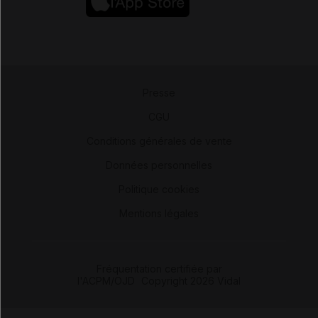
Presse
-
CGU
-
Conditions générales de vente
-
Données personnelles
-
Politique cookies
-
Mentions légales
Fréquentation certifiée par
l'ACPM/OJD
|
Copyright 2026 Vidal