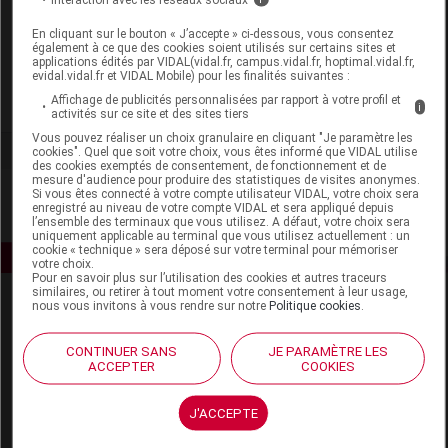
Laboratoire
En cliquant sur le bouton « J’accepte » ci-dessous, vous consentez
également à ce que des cookies soient utilisés sur certains sites et
Nutravance
applications édités par VIDAL(vidal.fr, campus.vidal.fr, hoptimal.vidal.fr,
evidal.vidal.fr et VIDAL Mobile) pour les finalités suivantes :
Affichage de publicités personnalisées par rapport à votre profil et
Voir la fiche laboratoire
i
activités sur ce site et des sites tiers
Vous pouvez réaliser un choix granulaire en cliquant "Je paramètre les
cookies". Quel que soit votre choix, vous êtes informé que VIDAL utilise
des cookies exemptés de consentement, de fonctionnement et de
mesure d'audience pour produire des statistiques de visites anonymes.
Si vous êtes connecté à votre compte utilisateur VIDAL, votre choix sera
enregistré au niveau de votre compte VIDAL et sera appliqué depuis
l’ensemble des terminaux que vous utilisez. A défaut, votre choix sera
uniquement applicable au terminal que vous utilisez actuellement : un
cookie « technique » sera déposé sur votre terminal pour mémoriser
votre choix.
Pour en savoir plus sur l’utilisation des cookies et autres traceurs
similaires, ou retirer à tout moment votre consentement à leur usage,
nous vous invitons à vous rendre sur notre
Politique cookies
.
CONTINUER SANS
JE PARAMÈTRE LES
ACCEPTER
COOKIES
Espace produit
J'ACCEPTE
Boutique