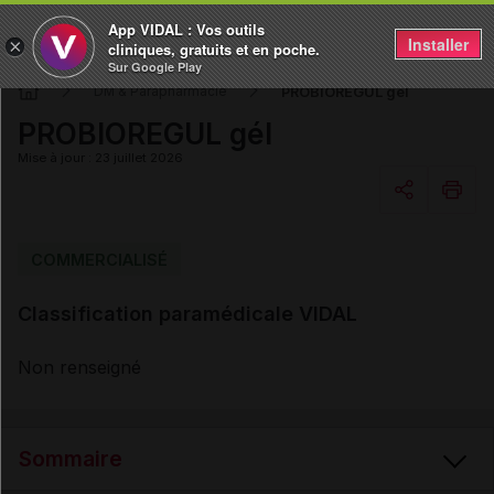
App VIDAL : Vos outils
Installer
×
cliniques, gratuits et en poche.
Sur Google Play
PROBIOREGUL gél
DM & Parapharmacie
PROBIOREGUL gél
Mise à jour : 23 juillet 2026
Copier l'url
COMMERCIALISÉ
Classification paramédicale VIDAL
Email
Non renseigné
Sommaire