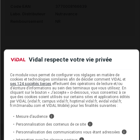
Code EAN
3770008166639
Labo. Distributeur
Nutravance
Remboursement
NR
PROBIOREGUL Gél B/60
Vidal respecte votre vie privée
Commercialisé
Ce module vous permet de configurer vos réglages en matière de
cookies et technologies similaires afin de décider comment VIDAL et
ses 124 sociétés tierces
effectuent des opérations de lecture et/ou
Code EAN
3770008166622
d’écriture d’informations au sein des terminaux que vous utilisez. En
cliquant sur le bouton « J’accepte » ci-dessous, vous consentez à ce
Labo. Distributeur
Nutravance
que des cookies soient utilisés sur certains sites et applications édités
par VIDAL (vidal.fr, campus.vidal.fr, hoptimal.vidal.fr, evidal.vidal.fr,
Remboursement
NR
fr.m3manabu.com et VIDAL Mobile) pour les finalités suivantes :
Mesure d’audience
i
Personnalisation des contenus de ce site
i
Personnalisation des communications vous étant adressées
i
Interaction avec les réseaux sociaux
i