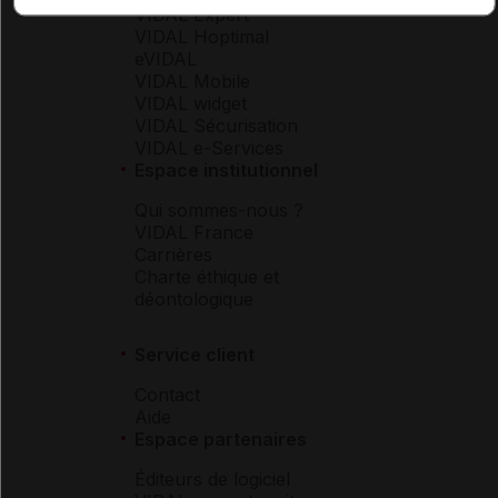
VIDAL Expert
VIDAL Hoptimal
eVIDAL
VIDAL Mobile
VIDAL widget
VIDAL Sécurisation
VIDAL e-Services
Espace institutionnel
Qui sommes-nous ?
VIDAL France
Carrières
Charte éthique et
déontologique
Service client
Contact
Aide
Espace partenaires
Éditeurs de logiciel