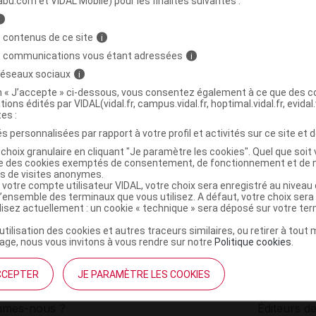
abu.com et VIDAL Mobile) pour les finalités suivantes :
i
uile essentielle Marjolaine Bio Fl/5ml
C
 contenus de ce site
i
s communications vous étant adressées
i
 réseaux sociaux
i
4086900101128
on « J’accepte » ci-dessous, vous consentez également à ce que des co
r
Bio-Life
tions édités par VIDAL(vidal.fr, campus.vidal.fr, hoptimal.vidal.fr, evidal.
NR
tes :
s personnalisées par rapport à votre profil et activités sur ce site et d
choix granulaire en cliquant "Je paramètre les cookies". Quel que soit 
ise des cookies exemptés de consentement, de fonctionnement et de 
es de visites anonymes.
 votre compte utilisateur VIDAL, votre choix sera enregistré au nivea
l’ensemble des terminaux que vous utilisez. A défaut, votre choix ser
ilisez actuellement : un cookie « technique » sera déposé sur votre te
’utilisation des cookies et autres traceurs similaires, ou retirer à tou
ge, nous vous invitons à vous rendre sur notre
Politique cookies
.
CCEPTER
JE PARAMÈTRE LES COOKIES
institutionnel
Espace pa
mmes-nous ?
Éditeurs de