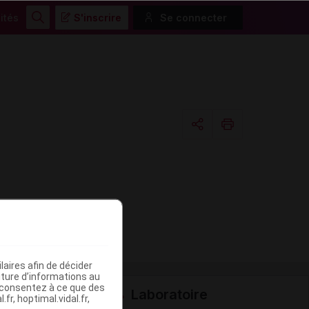
ités
S'inscrire
Se connecter
Rechercher
Copier l'url
Email
aires afin de décider
iture d’informations au
s consentez à ce que des
Laboratoire
fr, hoptimal.vidal.fr,