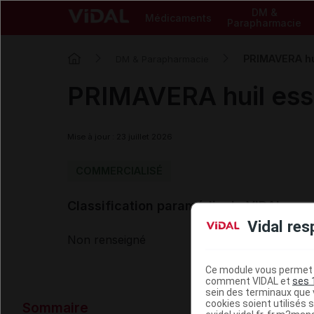
DM &
Médicaments
Parapharmacie
PRIMAVERA hui
DM & Parapharmacie
PRIMAVERA huil esse
Mise à jour : 23 juillet 2026
COMMERCIALISÉ
Classification paramédicale VIDAL
Vidal res
Non renseigné
Ce module vous permet d
comment VIDAL et
ses 
sein des terminaux que v
Données ad
cookies soient utilisés s
Sommaire