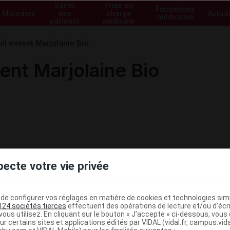
Santé
Prise en
Formations
Maladies
des
charge
Actual
médicales
patients
médicale
l essent Marjolaine Bio
nt Marjolaine Bio
pecte votre vie privée
e configurer vos réglages en matière de cookies et technologies simil
124 sociétés tierces
effectuent des opérations de lecture et/ou d’écr
ous utilisez. En cliquant sur le bouton « J’accepte » ci-dessous, vou
ministratives
ur certains sites et applications édités par VIDAL (vidal.fr, campus.vidal.