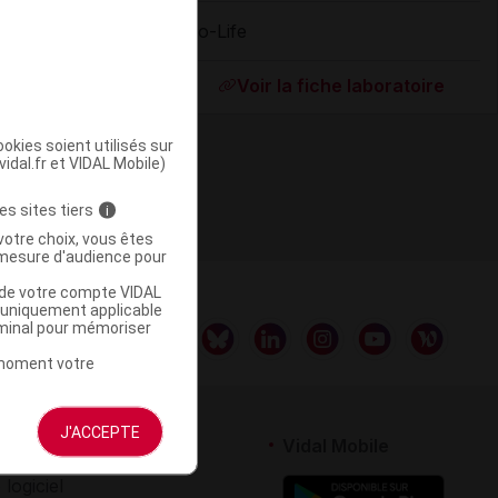
Bio-Life
ommercialisé
Voir la fiche laboratoire
okies soient utilisés sur
vidal.fr et VIDAL Mobile)
es sites tiers
i
votre choix, vous êtes
mesure d'audience pour
u de votre compte VIDAL
a uniquement applicable
rminal pour mémoriser
t moment votre
J'ACCEPTE
rtenaires
Vidal Mobile
 logiciel