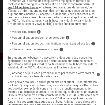
Ce module vous permet de configurer vos réglages en matière de
cookies et technologies similaires afin de décider comment VIDAL et
ses 124 sociétés tierces
effectuent des opérations de lecture et/ou
Ceva Santé Animale
d’écriture d’informations au sein des terminaux que vous utilisez. En
cliquant sur le bouton « J’accepte » ci-dessous, vous consentez à ce
que des cookies soient utilisés sur certains sites et applications édités
Voir la fiche laboratoire
par VIDAL (vidal.fr, campus.vidal.fr, hoptimal.vidal.fr, evidal.vidal.fr,
fr.m3manabu.com et VIDAL Mobile) pour les finalités suivantes :
Mesure d’audience
i
Personnalisation des contenus de ce site
i
Personnalisation des communications vous étant adressées
i
Interaction avec les réseaux sociaux
i
En cliquant sur le bouton « J’accepte » ci-dessous, vous consentez
également à ce que des cookies soient utilisés sur certains sites et
applications édités par VIDAL(vidal.fr, campus.vidal.fr, hoptimal.vidal.fr,
evidal.vidal.fr et VIDAL Mobile) pour les finalités suivantes :
Affichage de publicités personnalisées par rapport à votre profil et
i
activités sur ce site et des sites tiers
Vous pouvez réaliser un choix granulaire en cliquant "Je paramètre les
cookies". Quel que soit votre choix, vous êtes informé que VIDAL utilise
des cookies exemptés de consentement, de fonctionnement et de
Espace produit
mesure d'audience pour produire des statistiques de visites anonymes.
Si vous êtes connecté à votre compte utilisateur VIDAL, votre choix sera
enregistré au niveau de votre compte VIDAL et sera appliqué depuis
Boutique
l’ensemble des terminaux que vous utilisez. A défaut, votre choix sera
VIDAL Expert
uniquement applicable au terminal que vous utilisez actuellement : un