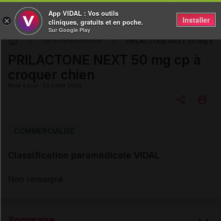
App VIDAL : Vos outils
Installer
×
cliniques, gratuits et en poche.
Sur Google Play
PRILACTONE NEXT 50 mg cp à
DM & Parapharmacie
PRILACTONE NEXT 50 mg cp à
croquer chien
Mise à jour : 23 juillet 2026
Copier l'url
COMMERCIALISÉ
Classification paramédicale VIDAL
Email
Non renseigné
Sommaire