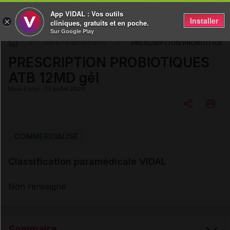
App VIDAL : Vos outils
Installer
×
cliniques, gratuits et en poche.
Sur Google Play
PRESCRIPTION PROBIOTIQUES
DM & Parapharmacie
PRESCRIPTION PROBIOTIQUES
ATB 12MD gél
Mise à jour : 23 juillet 2026
Copier l'url
COMMERCIALISÉ
Classification paramédicale VIDAL
Email
Non renseigné
Sommaire