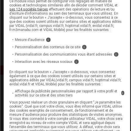
Ce module vous permet de configurer vos réglages en matière de
cookies et technologies similaires afin de décider comment VIDAL et
ses 124 sociétés tierces
effectuent des opérations de lecture et/ou
Pharma Nature
d’écriture d’informations au sein des terminaux que vous utilisez. En
cliquant sur le bouton « J’accepte » ci-dessous, vous consentez à ce
que des cookies soient utilisés sur certains sites et applications édités
Voir la fiche laboratoire
par VIDAL (vidal.fr, campus.vidal.fr, hoptimal.vidal.fr, evidal.vidal.fr,
fr.m3manabu.com et VIDAL Mobile) pour les finalités suivantes :
Mesure d’audience
i
Personnalisation des contenus de ce site
i
Personnalisation des communications vous étant adressées
i
Interaction avec les réseaux sociaux
i
En cliquant sur le bouton « J’accepte » ci-dessous, vous consentez
également à ce que des cookies soient utilisés sur certains sites et
applications édités par VIDAL(vidal.fr, campus.vidal.fr, hoptimal.vidal.fr,
evidal.vidal.fr et VIDAL Mobile) pour les finalités suivantes :
Affichage de publicités personnalisées par rapport à votre profil et
i
activités sur ce site et des sites tiers
Vous pouvez réaliser un choix granulaire en cliquant "Je paramètre les
cookies". Quel que soit votre choix, vous êtes informé que VIDAL utilise
des cookies exemptés de consentement, de fonctionnement et de
Espace produit
mesure d'audience pour produire des statistiques de visites anonymes.
Si vous êtes connecté à votre compte utilisateur VIDAL, votre choix sera
enregistré au niveau de votre compte VIDAL et sera appliqué depuis
Boutique
l’ensemble des terminaux que vous utilisez. A défaut, votre choix sera
VIDAL Expert
uniquement applicable au terminal que vous utilisez actuellement : un