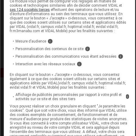
Ce module vous permet de configurer vos réglages en matière de
cookies et technologies similaires afin de décider comment VIDAL et
ses 124 sociétés tierces
effectuent des opérations de lecture et/ou
Pharma Nature
d’écriture d’informations au sein des terminaux que vous utilisez. En
cliquant sur le bouton « J’accepte » ci-dessous, vous consentez à ce
que des cookies soient utilisés sur certains sites et applications édités
Voir la fiche laboratoire
par VIDAL (vidal.fr, campus.vidal.fr, hoptimal.vidal.fr, evidal.vidal.fr,
fr.m3manabu.com et VIDAL Mobile) pour les finalités suivantes :
Mesure d’audience
i
Personnalisation des contenus de ce site
i
Personnalisation des communications vous étant adressées
i
Interaction avec les réseaux sociaux
i
En cliquant sur le bouton « J’accepte » ci-dessous, vous consentez
également à ce que des cookies soient utilisés sur certains sites et
applications édités par VIDAL(vidal.fr, campus.vidal.fr, hoptimal.vidal.fr,
evidal.vidal.fr et VIDAL Mobile) pour les finalités suivantes :
Affichage de publicités personnalisées par rapport à votre profil et
i
activités sur ce site et des sites tiers
Vous pouvez réaliser un choix granulaire en cliquant "Je paramètre les
cookies". Quel que soit votre choix, vous êtes informé que VIDAL utilise
des cookies exemptés de consentement, de fonctionnement et de
Espace produit
mesure d'audience pour produire des statistiques de visites anonymes.
Si vous êtes connecté à votre compte utilisateur VIDAL, votre choix sera
enregistré au niveau de votre compte VIDAL et sera appliqué depuis
Boutique
l’ensemble des terminaux que vous utilisez. A défaut, votre choix sera
VIDAL Expert
uniquement applicable au terminal que vous utilisez actuellement : un