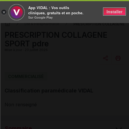
App VIDAL : Vos outils
Installer
×
cliniques, gratuits et en poche.
Sur Google Play
PRESCRIPTION COLLAGENE S
DM & Parapharmacie
PRESCRIPTION COLLAGENE
SPORT pdre
Mise à jour : 23 juillet 2026
Copier l'url
COMMERCIALISÉ
Classification paramédicale VIDAL
Email
Non renseigné
Sommaire