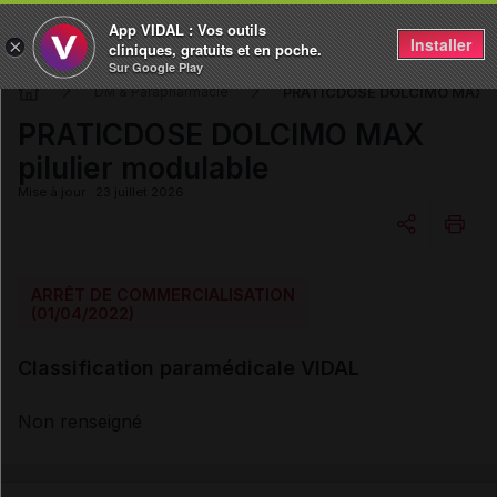
App VIDAL : Vos outils
Installer
×
cliniques, gratuits et en poche.
Sur Google Play
PRATICDOSE DOLCIMO MAX pil
DM & Parapharmacie
PRATICDOSE DOLCIMO MAX
pilulier modulable
Mise à jour : 23 juillet 2026
Copier l'url
ARRÊT DE COMMERCIALISATION
(01/04/2022)
Email
Classification paramédicale VIDAL
Non renseigné