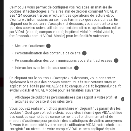
Ce module vous permet de configurer vos réglages en matière de
Laboratoire
cookies et technologies similaires afin de décider comment VIDAL et
ses 124 sociétés tierces
effectuent des opérations de lecture et/ou
d’écriture d’informations au sein des terminaux que vous utilisez. En
Zambon France
cliquant sur le bouton « J’accepte » ci-dessous, vous consentez à ce
que des cookies soient utilisés sur certains sites et applications édités
par VIDAL (vidal.fr, campus.vidal.fr, hoptimal.vidal.fr, evidal.vidal.fr,
fr.m3manabu.com et VIDAL Mobile) pour les finalités suivantes :
Voir la fiche laboratoire
Mesure d’audience
i
Personnalisation des contenus de ce site
i
Personnalisation des communications vous étant adressées
i
Interaction avec les réseaux sociaux
i
En cliquant sur le bouton « J’accepte » ci-dessous, vous consentez
également à ce que des cookies soient utilisés sur certains sites et
applications édités par VIDAL(vidal.fr, campus.vidal.fr, hoptimal.vidal.fr,
evidal.vidal.fr et VIDAL Mobile) pour les finalités suivantes :
Affichage de publicités personnalisées par rapport à votre profil et
i
activités sur ce site et des sites tiers
Vous pouvez réaliser un choix granulaire en cliquant "Je paramètre les
cookies". Quel que soit votre choix, vous êtes informé que VIDAL utilise
des cookies exemptés de consentement, de fonctionnement et de
mesure d'audience pour produire des statistiques de visites anonymes.
Espace produit
Si vous êtes connecté à votre compte utilisateur VIDAL, votre choix sera
enregistré au niveau de votre compte VIDAL et sera appliqué depuis