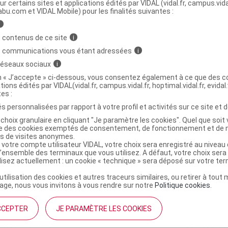
ministratives
ur certains sites et applications édités par VIDAL (vidal.fr, campus.vidal.
abu.com et VIDAL Mobile) pour les finalités suivantes :
i
 DOLCIMO MAX Pilulier fixe
 contenus de ce site
i
s communications vous étant adressées
i
 réseaux sociaux
i
9840807
on « J’accepte » ci-dessous, vous consentez également à ce que des co
3401598408075
tions édités par VIDAL(vidal.fr, campus.vidal.fr, hoptimal.vidal.fr, evidal.
r
Evolupharm
tes :
NR
s personnalisées par rapport à votre profil et activités sur ce site et d
choix granulaire en cliquant "Je paramètre les cookies". Quel que soit 
ise des cookies exemptés de consentement, de fonctionnement et de 
es de visites anonymes.
 votre compte utilisateur VIDAL, votre choix sera enregistré au nivea
l’ensemble des terminaux que vous utilisez. A défaut, votre choix ser
ilisez actuellement : un cookie « technique » sera déposé sur votre te
’utilisation des cookies et autres traceurs similaires, ou retirer à tou
ge, nous vous invitons à vous rendre sur notre
Politique cookies
.
CCEPTER
JE PARAMÈTRE LES COOKIES
institutionnel
Espace pa