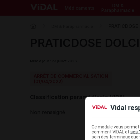
DM &
Médicaments
Parapharmacie
PRATICDOSE D
DM & Parapharmacie
PRATICDOSE DOLCIM
Mise à jour : 23 juillet 2026
ARRÊT DE COMMERCIALISATION
(01/04/2022)
Classification paramédicale VIDAL
Vidal res
Non renseigné
Ce module vous permet d
comment VIDAL et
ses 
sein des terminaux que v