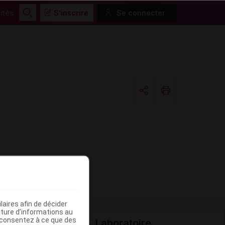
ités
S'inscrire
Se connecter
Rechercher
Copier l'url
Email
aires afin de décider
iture d’informations au
s consentez à ce que des
Laboratoire