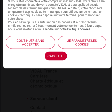
Si vous êtes connecté à votre compte utilisateur VIDAL, votre choix sera
enregistré au niveau de votre compte VIDAL et sera appliqué depuis
Espace produit
l’ensemble des terminaux que vous utilisez. A défaut, votre choix sera
uniquement applicable au terminal que vous utilisez actuellement : un
cookie « technique » sera déposé sur votre terminal pour mémoriser
Boutique
votre choix.
VIDAL Expert
Pour en savoir plus sur l’utilisation des cookies et autres traceurs
similaires, ou retirer à tout moment votre consentement à leur usage,
VIDAL Hoptimal
nous vous invitons à vous rendre sur notre
Politique cookies
.
eVIDAL
VIDAL Mobile
CONTINUER SANS
JE PARAMÈTRE LES
VIDAL widget
ACCEPTER
COOKIES
VIDAL Sécurisation
VIDAL e-Services
J'ACCEPTE
Espace institutionnel
Qui sommes-nous ?
VIDAL France
Carrières
Charte éthique et
déontologique
Service client
Contact