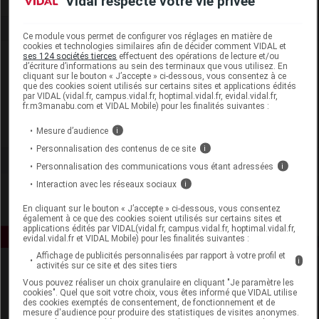
Vidal respecte votre vie privée
Ce module vous permet de configurer vos réglages en matière de
cookies et technologies similaires afin de décider comment VIDAL et
ses 124 sociétés tierces
effectuent des opérations de lecture et/ou
Laboratoire
d’écriture d’informations au sein des terminaux que vous utilisez. En
cliquant sur le bouton « J’accepte » ci-dessous, vous consentez à ce
que des cookies soient utilisés sur certains sites et applications édités
Pranarôm France
par VIDAL (vidal.fr, campus.vidal.fr, hoptimal.vidal.fr, evidal.vidal.fr,
fr.m3manabu.com et VIDAL Mobile) pour les finalités suivantes :
Voir la fiche laboratoire
Mesure d’audience
i
Personnalisation des contenus de ce site
i
Personnalisation des communications vous étant adressées
i
Interaction avec les réseaux sociaux
i
En cliquant sur le bouton « J’accepte » ci-dessous, vous consentez
également à ce que des cookies soient utilisés sur certains sites et
applications édités par VIDAL(vidal.fr, campus.vidal.fr, hoptimal.vidal.fr,
evidal.vidal.fr et VIDAL Mobile) pour les finalités suivantes :
Affichage de publicités personnalisées par rapport à votre profil et
i
activités sur ce site et des sites tiers
Vous pouvez réaliser un choix granulaire en cliquant "Je paramètre les
cookies". Quel que soit votre choix, vous êtes informé que VIDAL utilise
des cookies exemptés de consentement, de fonctionnement et de
mesure d'audience pour produire des statistiques de visites anonymes.