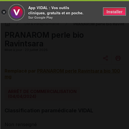
App VIDAL : Vos outils
Installer
×
cliniques, gratuits et en poche.
Sur Google Play
PRANAROM perle bio Ravintsa
DM & Parapharmacie
PRANAROM perle bio
Ravintsara
Mise à jour : 23 juillet 2026
Remplacé par
PRANAROM perle Ravintsara bio 100
Copier l'url
mg
Email
ARRÊT DE COMMERCIALISATION
(04/04/2024)
Classification paramédicale VIDAL
Non renseigné