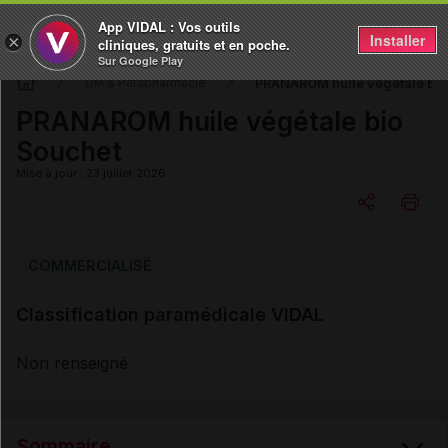
App VIDAL : Vos outils
Installer
×
cliniques, gratuits et en poche.
Sur Google Play
PRANAROM huile végétale bio
DM & Parapharmacie
PRANAROM huile végétale bio
Souchet
Mise à jour : 23 juillet 2026
Copier l'url
COMMERCIALISÉ
Classification paramédicale VIDAL
Email
Non renseigné
Sommaire