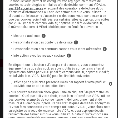
Ce module vous permet de configurer vos réglages en matière de
cookies et technologies similaires afin de décider comment VIDAL et
ses 124 sociétés tierces
effectuent des opérations de lecture et/ou
Pranarôm France
d’écriture d’informations au sein des terminaux que vous utilisez. En
cliquant sur le bouton « J’accepte » ci-dessous, vous consentez à ce
que des cookies soient utilisés sur certains sites et applications édités
Voir la fiche laboratoire
par VIDAL (vidal.fr, campus.vidal.fr, hoptimal.vidal.fr, evidal.vidal.fr,
fr.m3manabu.com et VIDAL Mobile) pour les finalités suivantes :
Mesure d’audience
i
Personnalisation des contenus de ce site
i
Personnalisation des communications vous étant adressées
i
Interaction avec les réseaux sociaux
i
En cliquant sur le bouton « J’accepte » ci-dessous, vous consentez
également à ce que des cookies soient utilisés sur certains sites et
applications édités par VIDAL(vidal.fr, campus.vidal.fr, hoptimal.vidal.fr,
evidal.vidal.fr et VIDAL Mobile) pour les finalités suivantes :
Affichage de publicités personnalisées par rapport à votre profil et
i
activités sur ce site et des sites tiers
Vous pouvez réaliser un choix granulaire en cliquant "Je paramètre les
cookies". Quel que soit votre choix, vous êtes informé que VIDAL utilise
des cookies exemptés de consentement, de fonctionnement et de
Espace produit
mesure d'audience pour produire des statistiques de visites anonymes.
Si vous êtes connecté à votre compte utilisateur VIDAL, votre choix sera
enregistré au niveau de votre compte VIDAL et sera appliqué depuis
Boutique
l’ensemble des terminaux que vous utilisez. A défaut, votre choix sera
VIDAL Expert
uniquement applicable au terminal que vous utilisez actuellement : un