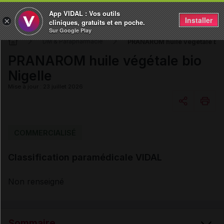
App VIDAL : Vos outils
Installer
×
cliniques, gratuits et en poche.
Sur Google Play
PRANAROM huile végétale bio
DM & Parapharmacie
PRANAROM huile végétale bio
Nigelle
Mise à jour : 23 juillet 2026
Copier l'url
COMMERCIALISÉ
Classification paramédicale VIDAL
Email
Non renseigné
Sommaire