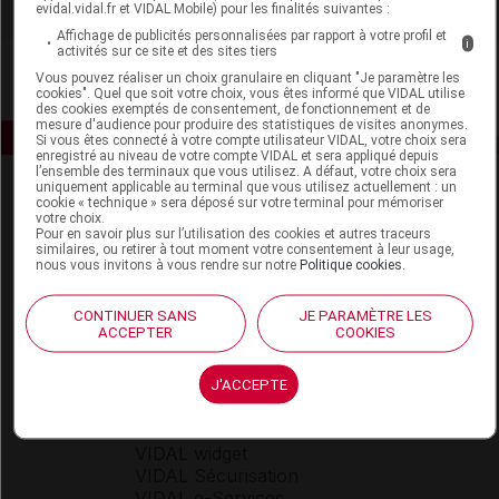
evidal.vidal.fr et VIDAL Mobile) pour les finalités suivantes :
Affichage de publicités personnalisées par rapport à votre profil et
i
activités sur ce site et des sites tiers
Vous pouvez réaliser un choix granulaire en cliquant "Je paramètre les
cookies". Quel que soit votre choix, vous êtes informé que VIDAL utilise
des cookies exemptés de consentement, de fonctionnement et de
mesure d'audience pour produire des statistiques de visites anonymes.
Si vous êtes connecté à votre compte utilisateur VIDAL, votre choix sera
enregistré au niveau de votre compte VIDAL et sera appliqué depuis
l’ensemble des terminaux que vous utilisez. A défaut, votre choix sera
uniquement applicable au terminal que vous utilisez actuellement : un
cookie « technique » sera déposé sur votre terminal pour mémoriser
votre choix.
Pour en savoir plus sur l’utilisation des cookies et autres traceurs
similaires, ou retirer à tout moment votre consentement à leur usage,
nous vous invitons à vous rendre sur notre
Politique cookies
.
Espace produit
CONTINUER SANS
JE PARAMÈTRE LES
ACCEPTER
COOKIES
Boutique
VIDAL Expert
VIDAL Hoptimal
J'ACCEPTE
eVIDAL
VIDAL Mobile
VIDAL widget
VIDAL Sécurisation
VIDAL e-Services