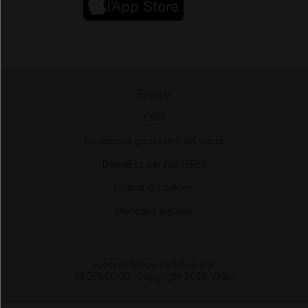
Presse
-
CGU
-
Conditions générales de vente
-
Données personnelles
-
Politique cookies
-
Mentions légales
Fréquentation certifiée par
l'ACPM/OJD
|
Copyright 2026 Vidal