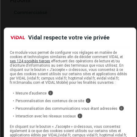
Fl/50ml
Commercialisé
Code ACL
4843741
Vidal respecte votre vie privée
Code 13
3401548437414
Code EAN
5420008509162
Labo. Distributeur
Pranarôm France
Ce module vous permet de configurer vos réglages en matière de
cookies et technologies similaires afin de décider comment VIDAL et
Remboursement
NR
ses 124 sociétés tierces
effectuent des opérations de lecture et/ou
d’écriture d’informations au sein des terminaux que vous utilisez. En
cliquant sur le bouton « J’accepte » ci-dessous, vous consentez à ce
que des cookies soient utilisés sur certains sites et applications édités
par VIDAL (vidal.fr, campus.vidal.fr, hoptimal.vidal.fr, evidal.vidal.fr,
fr.m3manabu.com et VIDAL Mobile) pour les finalités suivantes :
Mesure d’audience
i
Laboratoire
Personnalisation des contenus de ce site
i
Personnalisation des communications vous étant adressées
i
Pranarôm France
Interaction avec les réseaux sociaux
i
En cliquant sur le bouton « J’accepte » ci-dessous, vous consentez
Voir la fiche laboratoire
également à ce que des cookies soient utilisés sur certains sites et
applications édités par VIDAL(vidal.fr, campus.vidal.fr, hoptimal.vidal.fr,