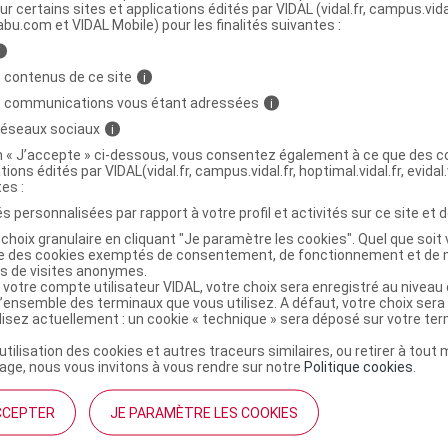
ur certains sites et applications édités par VIDAL (vidal.fr, campus.vidal.
abu.com et VIDAL Mobile) pour les finalités suivantes :
ile essentielle Patchouli Fl/5ml
C
i
 contenus de ce site
i
s communications vous étant adressées
i
7753257
 réseaux sociaux
i
3401577532579
on « J’accepte » ci-dessous, vous consentez également à ce que des co
5420008526572
tions édités par VIDAL(vidal.fr, campus.vidal.fr, hoptimal.vidal.fr, evidal.
r
Pranarôm France
tes :
NR
s personnalisées par rapport à votre profil et activités sur ce site et d
choix granulaire en cliquant "Je paramètre les cookies". Quel que soit 
ise des cookies exemptés de consentement, de fonctionnement et de 
es de visites anonymes.
 votre compte utilisateur VIDAL, votre choix sera enregistré au nivea
l’ensemble des terminaux que vous utilisez. A défaut, votre choix ser
ilisez actuellement : un cookie « technique » sera déposé sur votre te
’utilisation des cookies et autres traceurs similaires, ou retirer à tou
ge, nous vous invitons à vous rendre sur notre
Politique cookies
.
CCEPTER
JE PARAMÈTRE LES COOKIES