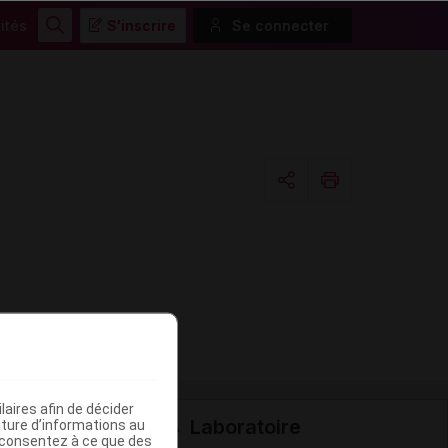
ités
S'inscrire
Se connecter
Rechercher
Copier l'url
Email
aires afin de décider
Laboratoire
iture d’informations au
s consentez à ce que des