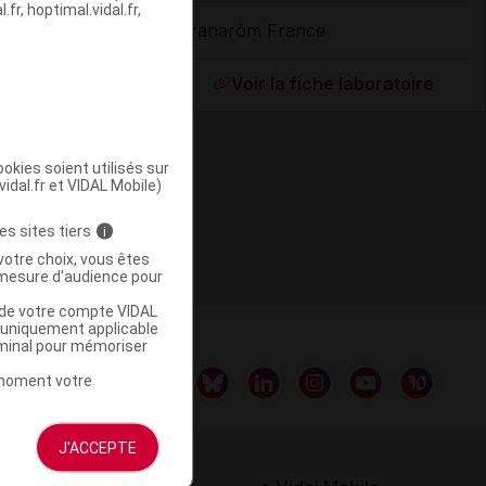
fr, hoptimal.vidal.fr,
Pranarôm France
ommercialisé
Voir la fiche laboratoire
okies soient utilisés sur
vidal.fr et VIDAL Mobile)
es sites tiers
i
votre choix, vous êtes
mesure d'audience pour
u de votre compte VIDAL
a uniquement applicable
rminal pour mémoriser
t moment votre
J'ACCEPTE