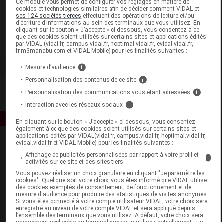
Ce module vous permet de configurer vos réglages en matière de
cookies et technologies similaires afin de décider comment VIDAL et
ses 124 sociétés tierces
effectuent des opérations de lecture et/ou
Pranarôm France
d’écriture d’informations au sein des terminaux que vous utilisez. En
cliquant sur le bouton « J’accepte » ci-dessous, vous consentez à ce
que des cookies soient utilisés sur certains sites et applications édités
Voir la fiche laboratoire
par VIDAL (vidal.fr, campus.vidal.fr, hoptimal.vidal.fr, evidal.vidal.fr,
fr.m3manabu.com et VIDAL Mobile) pour les finalités suivantes :
Mesure d’audience
i
Personnalisation des contenus de ce site
i
Personnalisation des communications vous étant adressées
i
Interaction avec les réseaux sociaux
i
En cliquant sur le bouton « J’accepte » ci-dessous, vous consentez
également à ce que des cookies soient utilisés sur certains sites et
applications édités par VIDAL(vidal.fr, campus.vidal.fr, hoptimal.vidal.fr,
evidal.vidal.fr et VIDAL Mobile) pour les finalités suivantes :
Affichage de publicités personnalisées par rapport à votre profil et
i
activités sur ce site et des sites tiers
Vous pouvez réaliser un choix granulaire en cliquant "Je paramètre les
cookies". Quel que soit votre choix, vous êtes informé que VIDAL utilise
des cookies exemptés de consentement, de fonctionnement et de
Espace produit
mesure d'audience pour produire des statistiques de visites anonymes.
Si vous êtes connecté à votre compte utilisateur VIDAL, votre choix sera
enregistré au niveau de votre compte VIDAL et sera appliqué depuis
Boutique
l’ensemble des terminaux que vous utilisez. A défaut, votre choix sera
VIDAL Expert
uniquement applicable au terminal que vous utilisez actuellement : un