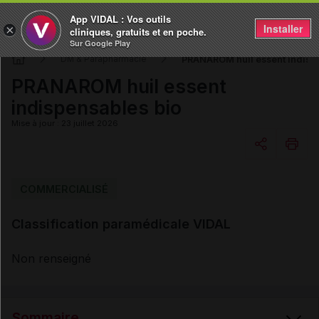
App VIDAL : Vos outils
Installer
×
cliniques, gratuits et en poche.
Sur Google Play
PRANAROM huil essent indisp
DM & Parapharmacie
PRANAROM huil essent
indispensables bio
Mise à jour : 23 juillet 2026
Copier l'url
COMMERCIALISÉ
Classification paramédicale VIDAL
Email
Non renseigné
Sommaire