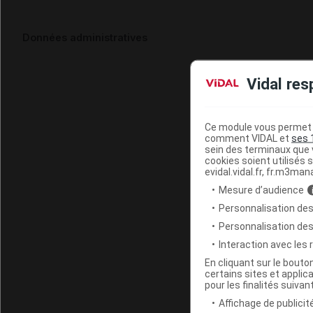
Données administratives
Vidal res
Ce module vous permet d
comment VIDAL et
ses 
sein des terminaux que v
cookies soient utilisés s
evidal.vidal.fr, fr.m3man
Mesure d’audience
Personnalisation des
Personnalisation de
Interaction avec les
En cliquant sur le bout
certains sites et applica
pour les finalités suivan
Affichage de publicité