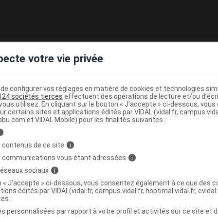
pecte votre vie privée
e configurer vos réglages en matière de cookies et technologies simil
124 sociétés tierces
effectuent des opérations de lecture et/ou d’écr
ous utilisez. En cliquant sur le bouton « J’accepte » ci-dessous, vou
ur certains sites et applications édités par VIDAL (vidal.fr, campus.vidal.
abu.com et VIDAL Mobile) pour les finalités suivantes :
i
 contenus de ce site
i
s communications vous étant adressées
i
 réseaux sociaux
i
on « J’accepte » ci-dessous, vous consentez également à ce que des co
tions édités par VIDAL(vidal.fr, campus.vidal.fr, hoptimal.vidal.fr, evidal.
tes :
s personnalisées par rapport à votre profil et activités sur ce site et d