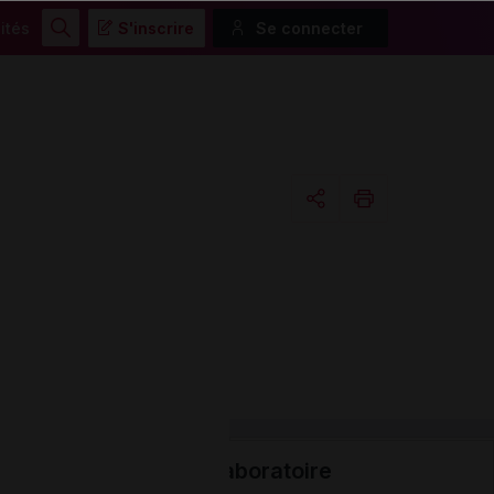
ités
S'inscrire
Se connecter
Rechercher
Copier l'url
Email
Laboratoire
Données