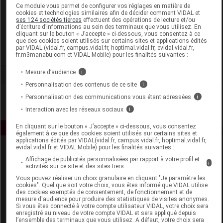
Laboratoire
Ce module vous permet de configurer vos réglages en matière de
cookies et technologies similaires afin de décider comment VIDAL et
ses 124 sociétés tierces
effectuent des opérations de lecture et/ou
d’écriture d’informations au sein des terminaux que vous utilisez. En
Pranarôm France
cliquant sur le bouton « J’accepte » ci-dessous, vous consentez à ce
que des cookies soient utilisés sur certains sites et applications édités
par VIDAL (vidal.fr, campus.vidal.fr, hoptimal.vidal.fr, evidal.vidal.fr,
Voir la fiche laboratoire
fr.m3manabu.com et VIDAL Mobile) pour les finalités suivantes :
Mesure d’audience
i
Personnalisation des contenus de ce site
i
Personnalisation des communications vous étant adressées
i
Interaction avec les réseaux sociaux
i
En cliquant sur le bouton « J’accepte » ci-dessous, vous consentez
également à ce que des cookies soient utilisés sur certains sites et
applications édités par VIDAL(vidal.fr, campus.vidal.fr, hoptimal.vidal.fr,
evidal.vidal.fr et VIDAL Mobile) pour les finalités suivantes :
Affichage de publicités personnalisées par rapport à votre profil et
i
activités sur ce site et des sites tiers
Vous pouvez réaliser un choix granulaire en cliquant "Je paramètre les
cookies". Quel que soit votre choix, vous êtes informé que VIDAL utilise
des cookies exemptés de consentement, de fonctionnement et de
mesure d'audience pour produire des statistiques de visites anonymes.
Espace produit
Si vous êtes connecté à votre compte utilisateur VIDAL, votre choix sera
enregistré au niveau de votre compte VIDAL et sera appliqué depuis
Boutique
l’ensemble des terminaux que vous utilisez. A défaut, votre choix sera