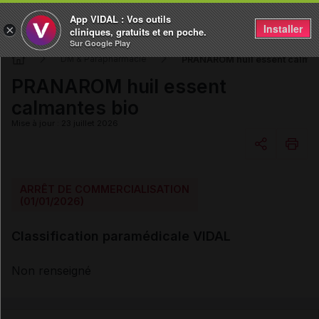
App VIDAL : Vos outils
Installer
×
cliniques, gratuits et en poche.
Sur Google Play
PRANAROM huil essent calman
DM & Parapharmacie
PRANAROM huil essent
calmantes bio
Mise à jour : 23 juillet 2026
Copier l'url
ARRÊT DE COMMERCIALISATION
(01/01/2026)
Email
Classification paramédicale VIDAL
Non renseigné