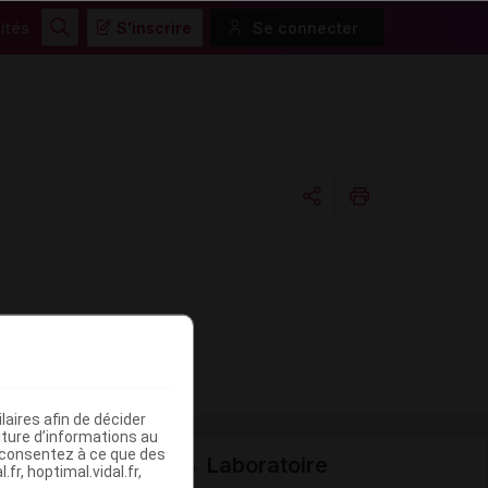
ités
S'inscrire
Se connecter
Rechercher
Copier l'url
Email
aires afin de décider
iture d’informations au
s consentez à ce que des
Laboratoire
fr, hoptimal.vidal.fr,