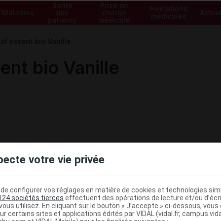
Santé
Prise en
Formations
Maladies
des
charge
Actual
médicales
patients
médicale
 essent bio Vanille
nt bio Vanille
pecte votre vie privée
e configurer vos réglages en matière de cookies et technologies simil
124 sociétés tierces
effectuent des opérations de lecture et/ou d’écr
ous utilisez. En cliquant sur le bouton « J’accepte » ci-dessous, vou
ministratives
ur certains sites et applications édités par VIDAL (vidal.fr, campus.vidal.