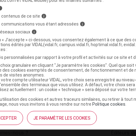
abu.com et VIDAL Mobile) pour les finalités suivantes :
i
ile essentielle bio Vanille Fl/5ml
C
 contenus de ce site
i
s communications vous étant adressées
i
 réseaux sociaux
i
5420008534706
on « J’accepte » ci-dessous, vous consentez également à ce que des co
r
Pranarôm France
tions édités par VIDAL(vidal.fr, campus.vidal.fr, hoptimal.vidal.fr, evidal.
NR
tes :
s personnalisées par rapport à votre profil et activités sur ce site et d
choix granulaire en cliquant "Je paramètre les cookies". Quel que soit 
ise des cookies exemptés de consentement, de fonctionnement et de 
es de visites anonymes.
 votre compte utilisateur VIDAL, votre choix sera enregistré au nivea
l’ensemble des terminaux que vous utilisez. A défaut, votre choix ser
ilisez actuellement : un cookie « technique » sera déposé sur votre te
’utilisation des cookies et autres traceurs similaires, ou retirer à tou
ge, nous vous invitons à vous rendre sur notre
Politique cookies
.
CCEPTER
JE PARAMÈTRE LES COOKIES
institutionnel
Espace pa
mmes-nous ?
Éditeurs de