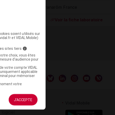
Pranarôm France
ommercialisé
Voir la fiche laboratoire
okies soient utilisés sur
vidal.fr et VIDAL Mobile)
es sites tiers
i
votre choix, vous êtes
mesure d'audience pour
u de votre compte VIDAL
a uniquement applicable
rminal pour mémoriser
t moment votre
J'ACCEPTE
rtenaires
Vidal Mobile
 logiciel