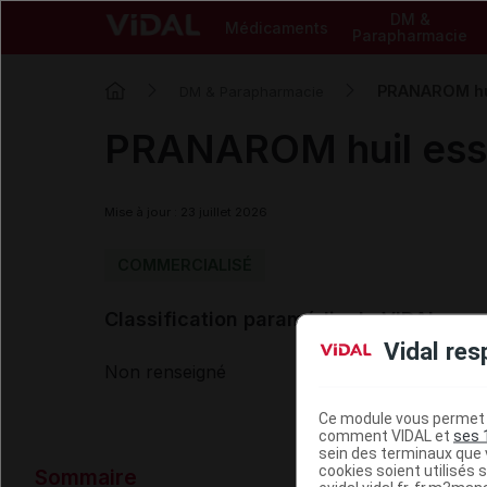
DM &
Médicaments
Parapharmacie
PRANAROM huil
DM & Parapharmacie
PRANAROM huil esse
Mise à jour : 23 juillet 2026
COMMERCIALISÉ
Classification paramédicale VIDAL
Vidal res
Non renseigné
Ce module vous permet d
comment VIDAL et
ses 
sein des terminaux que v
Données ad
cookies soient utilisés s
Sommaire