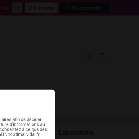
ités
S'inscrire
Se connecter
Rechercher
Copier l'url
Email
aires afin de décider
iture d’informations au
s consentez à ce que des
Laboratoire
fr, hoptimal.vidal.fr,