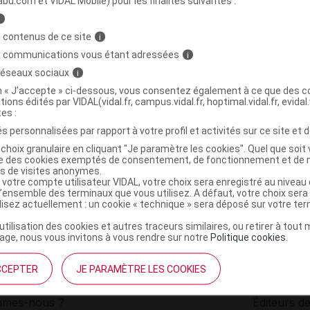
abu.com et VIDAL Mobile) pour les finalités suivantes :
i
ile essentielle bio Pamplemoussier Fl/10ml
C
 contenus de ce site
i
s communications vous étant adressées
i
 réseaux sociaux
i
5420008524431
on « J’accepte » ci-dessous, vous consentez également à ce que des co
r
Pranarôm France
tions édités par VIDAL(vidal.fr, campus.vidal.fr, hoptimal.vidal.fr, evidal.
NR
tes :
s personnalisées par rapport à votre profil et activités sur ce site et d
choix granulaire en cliquant "Je paramètre les cookies". Quel que soit 
ise des cookies exemptés de consentement, de fonctionnement et de 
es de visites anonymes.
 votre compte utilisateur VIDAL, votre choix sera enregistré au nivea
l’ensemble des terminaux que vous utilisez. A défaut, votre choix ser
ilisez actuellement : un cookie « technique » sera déposé sur votre te
’utilisation des cookies et autres traceurs similaires, ou retirer à tou
ge, nous vous invitons à vous rendre sur notre
Politique cookies
.
CCEPTER
JE PARAMÈTRE LES COOKIES
institutionnel
Espace pa
mmes-nous ?
Éditeurs de