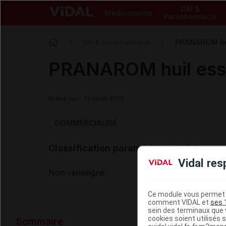
DM &
Médicaments
Parapharmacie
PRANAROM hui
DM & Parapharmacie
PRANAROM huil ess
Mise à jour : 23 juillet 2026
COMMERCIALISÉ
Classification paramédicale VIDAL
Vidal res
Non renseigné
Ce module vous permet d
comment VIDAL et
ses 
sein des terminaux que v
Données ad
cookies soient utilisés s
Sommaire