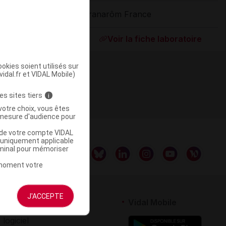
Pranarôm France
ommercialisé
Voir la fiche laboratoire
okies soient utilisés sur
vidal.fr et VIDAL Mobile)
es sites tiers
i
votre choix, vous êtes
mesure d'audience pour
u de votre compte VIDAL
a uniquement applicable
rminal pour mémoriser
t moment votre
J'ACCEPTE
rtenaires
Vidal Mobile
 logiciel