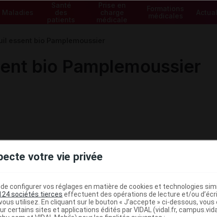
Santé
Prise en
Formations
Maladies
des
charge
Actual
médicales
patients
médicale
l essent bio Pamplemoussier
ent bio Pamplemoussier
pecte votre vie privée
e configurer vos réglages en matière de cookies et technologies simil
124 sociétés tierces
effectuent des opérations de lecture et/ou d’écr
ous utilisez. En cliquant sur le bouton « J’accepte » ci-dessous, vou
ministratives
ur certains sites et applications édités par VIDAL (vidal.fr, campus.vidal.