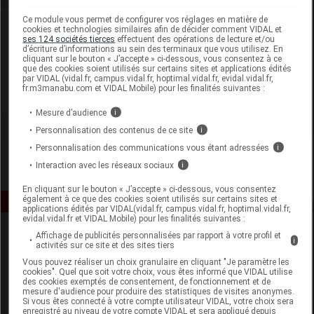
Ce module vous permet de configurer vos réglages en matière de
Laboratoire
cookies et technologies similaires afin de décider comment VIDAL et
ses 124 sociétés tierces
effectuent des opérations de lecture et/ou
d’écriture d’informations au sein des terminaux que vous utilisez. En
cliquant sur le bouton « J’accepte » ci-dessous, vous consentez à ce
Pranarôm France
que des cookies soient utilisés sur certains sites et applications édités
par VIDAL (vidal.fr, campus.vidal.fr, hoptimal.vidal.fr, evidal.vidal.fr,
fr.m3manabu.com et VIDAL Mobile) pour les finalités suivantes :
Voir la fiche laboratoire
Mesure d’audience
i
Personnalisation des contenus de ce site
i
Personnalisation des communications vous étant adressées
i
Interaction avec les réseaux sociaux
i
En cliquant sur le bouton « J’accepte » ci-dessous, vous consentez
également à ce que des cookies soient utilisés sur certains sites et
applications édités par VIDAL(vidal.fr, campus.vidal.fr, hoptimal.vidal.fr,
evidal.vidal.fr et VIDAL Mobile) pour les finalités suivantes :
Affichage de publicités personnalisées par rapport à votre profil et
i
activités sur ce site et des sites tiers
Vous pouvez réaliser un choix granulaire en cliquant "Je paramètre les
cookies". Quel que soit votre choix, vous êtes informé que VIDAL utilise
des cookies exemptés de consentement, de fonctionnement et de
mesure d'audience pour produire des statistiques de visites anonymes.
Si vous êtes connecté à votre compte utilisateur VIDAL, votre choix sera
Espace produit
enregistré au niveau de votre compte VIDAL et sera appliqué depuis