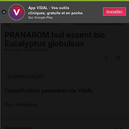
App VIDAL : Vos outils
Installer
×
cliniques, gratuits et en poche.
Sur Google Play
PRANAROM huil essent bio Euc
DM & Parapharmacie
PRANAROM huil essent bio
Eucalyptus globuleux
Mise à jour : 23 juillet 2026
Copier l'url
COMMERCIALISÉ
Classification paramédicale VIDAL
Email
Non renseigné
Sommaire