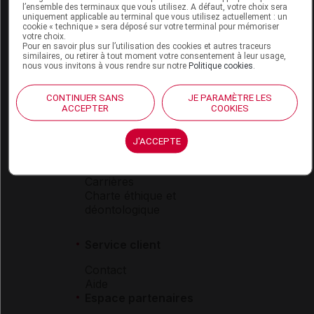
l’ensemble des terminaux que vous utilisez. A défaut, votre choix sera
Boutique
uniquement applicable au terminal que vous utilisez actuellement : un
cookie « technique » sera déposé sur votre terminal pour mémoriser
VIDAL Expert
votre choix.
VIDAL Hoptimal
Pour en savoir plus sur l’utilisation des cookies et autres traceurs
similaires, ou retirer à tout moment votre consentement à leur usage,
eVIDAL
nous vous invitons à vous rendre sur notre
Politique cookies
.
VIDAL Mobile
VIDAL widget
CONTINUER SANS
JE PARAMÈTRE LES
VIDAL Sécurisation
ACCEPTER
COOKIES
VIDAL e-Services
Espace institutionnel
J'ACCEPTE
Qui sommes-nous ?
VIDAL France
Carrières
Charte éthique et
déontologique
Service client
Contact
Aide
Espace partenaires