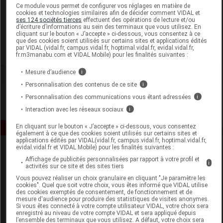
Laboratoire
Ce module vous permet de configurer vos réglages en matière de
cookies et technologies similaires afin de décider comment VIDAL et
ses 124 sociétés tierces
effectuent des opérations de lecture et/ou
d’écriture d’informations au sein des terminaux que vous utilisez. En
Pranarôm France
cliquant sur le bouton « J’accepte » ci-dessous, vous consentez à ce
que des cookies soient utilisés sur certains sites et applications édités
par VIDAL (vidal.fr, campus.vidal.fr, hoptimal.vidal.fr, evidal.vidal.fr,
Voir la fiche laboratoire
fr.m3manabu.com et VIDAL Mobile) pour les finalités suivantes :
Mesure d’audience
i
Personnalisation des contenus de ce site
i
Personnalisation des communications vous étant adressées
i
Interaction avec les réseaux sociaux
i
En cliquant sur le bouton « J’accepte » ci-dessous, vous consentez
également à ce que des cookies soient utilisés sur certains sites et
applications édités par VIDAL(vidal.fr, campus.vidal.fr, hoptimal.vidal.fr,
evidal.vidal.fr et VIDAL Mobile) pour les finalités suivantes :
Affichage de publicités personnalisées par rapport à votre profil et
i
activités sur ce site et des sites tiers
Vous pouvez réaliser un choix granulaire en cliquant "Je paramètre les
cookies". Quel que soit votre choix, vous êtes informé que VIDAL utilise
des cookies exemptés de consentement, de fonctionnement et de
mesure d'audience pour produire des statistiques de visites anonymes.
Espace produit
Si vous êtes connecté à votre compte utilisateur VIDAL, votre choix sera
enregistré au niveau de votre compte VIDAL et sera appliqué depuis
Boutique
l’ensemble des terminaux que vous utilisez. A défaut, votre choix sera