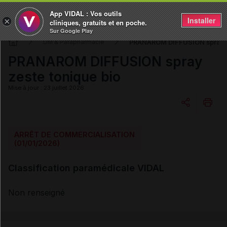
App VIDAL : Vos outils
Installer
×
cliniques, gratuits et en poche.
Sur Google Play
PRANAROM DIFFUSION spray z
DM & Parapharmacie
PRANAROM DIFFUSION spray
zeste tonique bio
Mise à jour : 23 juillet 2026
Copier l'url
ARRÊT DE COMMERCIALISATION
(01/01/2026)
Email
Classification paramédicale VIDAL
Non renseigné