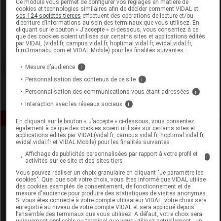
Ce module vous permet de configurer vos réglages en matière de
cookies et technologies similaires afin de décider comment VIDAL et
ses 124 sociétés tierces
effectuent des opérations de lecture et/ou
Pranarôm France
d’écriture d’informations au sein des terminaux que vous utilisez. En
cliquant sur le bouton « J’accepte » ci-dessous, vous consentez à ce
que des cookies soient utilisés sur certains sites et applications édités
Voir la fiche laboratoire
par VIDAL (vidal.fr, campus.vidal.fr, hoptimal.vidal.fr, evidal.vidal.fr,
fr.m3manabu.com et VIDAL Mobile) pour les finalités suivantes :
Mesure d’audience
i
Personnalisation des contenus de ce site
i
Personnalisation des communications vous étant adressées
i
Interaction avec les réseaux sociaux
i
En cliquant sur le bouton « J’accepte » ci-dessous, vous consentez
également à ce que des cookies soient utilisés sur certains sites et
applications édités par VIDAL(vidal.fr, campus.vidal.fr, hoptimal.vidal.fr,
evidal.vidal.fr et VIDAL Mobile) pour les finalités suivantes :
Affichage de publicités personnalisées par rapport à votre profil et
i
activités sur ce site et des sites tiers
Vous pouvez réaliser un choix granulaire en cliquant "Je paramètre les
cookies". Quel que soit votre choix, vous êtes informé que VIDAL utilise
des cookies exemptés de consentement, de fonctionnement et de
Espace produit
mesure d'audience pour produire des statistiques de visites anonymes.
Si vous êtes connecté à votre compte utilisateur VIDAL, votre choix sera
enregistré au niveau de votre compte VIDAL et sera appliqué depuis
Boutique
l’ensemble des terminaux que vous utilisez. A défaut, votre choix sera
VIDAL Expert
uniquement applicable au terminal que vous utilisez actuellement : un