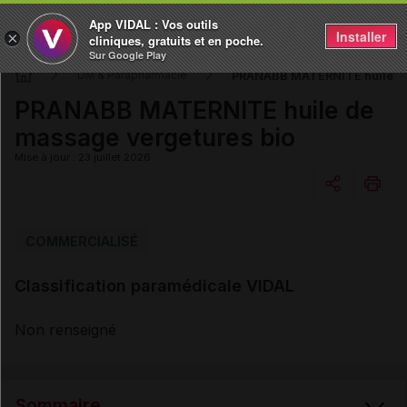
App VIDAL : Vos outils
Installer
×
cliniques, gratuits et en poche.
Sur Google Play
PRANABB MATERNITE huile de
DM & Parapharmacie
PRANABB MATERNITE huile de
massage vergetures bio
Mise à jour : 23 juillet 2026
Copier l'url
COMMERCIALISÉ
Classification paramédicale VIDAL
Email
Non renseigné
Sommaire