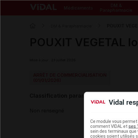
DM &
Médicaments
Parapharmacie
POUXIT VEGET
DM & Parapharmacie
POUXIT VEGETAL lo
Mise à jour : 23 juillet 2026
ARRÊT DE COMMERCIALISATION
(01/01/2026)
Classification paramédicale VIDAL
Vidal res
Non renseigné
Ce module vous permet d
comment VIDAL et
ses 
sein des terminaux que v
cookies soient utilisés s