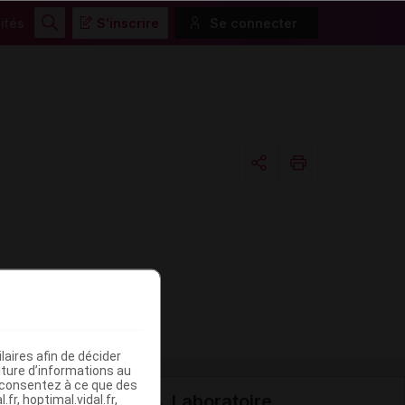
ités
S'inscrire
Se connecter
Rechercher
Copier l'url
Email
aires afin de décider
iture d’informations au
s consentez à ce que des
Laboratoire
fr, hoptimal.vidal.fr,