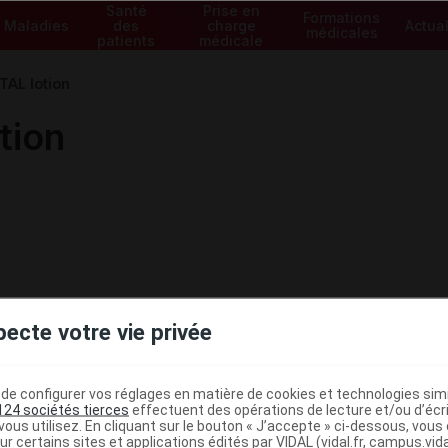
Santé
Prise en
Formations
Maladies
des
charge
Actual
médicales
patients
médicale
AL lotion
tion
pecte votre vie privée
e configurer vos réglages en matière de cookies et technologies simil
124 sociétés tierces
effectuent des opérations de lecture et/ou d’écr
ous utilisez. En cliquant sur le bouton « J’accepte » ci-dessous, vou
ur certains sites et applications édités par VIDAL (vidal.fr, campus.vidal.