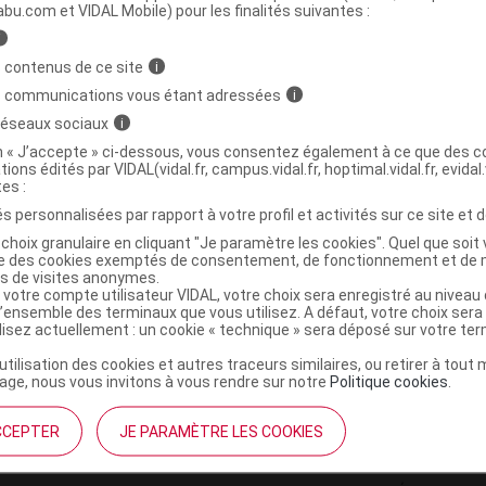
ministratives
abu.com et VIDAL Mobile) pour les finalités suivantes :
i
 contenus de ce site
i
ETAL Lot Fl/200ml
s communications vous étant adressées
i
 réseaux sociaux
i
3614819999751
on « J’accepte » ci-dessous, vous consentez également à ce que des co
tions édités par VIDAL(vidal.fr, campus.vidal.fr, hoptimal.vidal.fr, evidal.
r
Cooper
tes :
NR
s personnalisées par rapport à votre profil et activités sur ce site et d
choix granulaire en cliquant "Je paramètre les cookies". Quel que soit 
ise des cookies exemptés de consentement, de fonctionnement et de 
es de visites anonymes.
 votre compte utilisateur VIDAL, votre choix sera enregistré au nivea
l’ensemble des terminaux que vous utilisez. A défaut, votre choix ser
ilisez actuellement : un cookie « technique » sera déposé sur votre te
’utilisation des cookies et autres traceurs similaires, ou retirer à tou
ge, nous vous invitons à vous rendre sur notre
Politique cookies
.
CCEPTER
JE PARAMÈTRE LES COOKIES
institutionnel
Espace pa