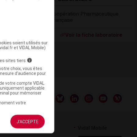
Coopération Pharmaceutique
Française
Supprimé
Voir la fiche laboratoire
okies soient utilisés sur
vidal.fr et VIDAL Mobile)
es sites tiers
i
votre choix, vous êtes
mesure d'audience pour
u de votre compte VIDAL
a uniquement applicable
rminal pour mémoriser
t moment votre
J'ACCEPTE
rtenaires
Vidal Mobile