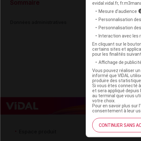
Données ad
Sommaire
evidal.vidal.fr, fr.m3man
Mesure d’audience
Personnalisation des
POUXIT VEG
Données administratives
Personnalisation de
Interaction avec les
Code EAN
En cliquant sur le bout
certains sites et applica
Labo. Distributeu
pour les finalités suivan
Remboursement
Affichage de publicité
Vous pouvez réaliser un 
informé que VIDAL util
produire des statistiqu
Si vous êtes connecté à
et sera appliqué depuis 
au terminal que vous ut
votre choix.
Pour en savoir plus sur l
consentement à leur usa
CONTINUER SANS A
Espace produit
Espace 