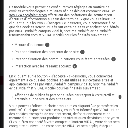
Ce module vous permet de configurer vos réglages en matière de
Laboratoire
cookies et technologies similaires afin de décider comment VIDAL et
ses 124 sociétés tierces
effectuent des opérations de lecture et/ou
d’écriture d’informations au sein des terminaux que vous utilisez. En
Coopération Pharmaceutique Française
cliquant sur le bouton « J’accepte » ci-dessous, vous consentez à ce
que des cookies soient utilisés sur certains sites et applications édités
par VIDAL (vidal.fr, campus.vidal.fr, hoptimal.vidal.fr, evidal.vidal.fr,
fr.m3manabu.com et VIDAL Mobile) pour les finalités suivantes :
Voir la fiche laboratoire
Mesure d’audience
i
Personnalisation des contenus de ce site
i
Personnalisation des communications vous étant adressées
i
Interaction avec les réseaux sociaux
i
En cliquant sur le bouton « J’accepte » ci-dessous, vous consentez
également à ce que des cookies soient utilisés sur certains sites et
applications édités par VIDAL(vidal.fr, campus.vidal.fr, hoptimal.vidal.fr,
evidal.vidal.fr et VIDAL Mobile) pour les finalités suivantes :
Affichage de publicités personnalisées par rapport à votre profil et
i
activités sur ce site et des sites tiers
Vous pouvez réaliser un choix granulaire en cliquant "Je paramètre les
cookies". Quel que soit votre choix, vous êtes informé que VIDAL utilise
des cookies exemptés de consentement, de fonctionnement et de
mesure d'audience pour produire des statistiques de visites anonymes.
Espace produit
Si vous êtes connecté à votre compte utilisateur VIDAL, votre choix sera
enregistré au niveau de votre compte VIDAL et sera appliqué depuis