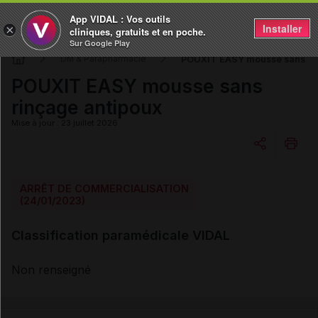
App VIDAL : Vos outils
Installer
×
cliniques, gratuits et en poche.
Sur Google Play
POUXIT EASY mousse sans ri
DM & Parapharmacie
POUXIT EASY mousse sans
rinçage antipoux
Mise à jour : 23 juillet 2026
Copier l'url
ARRÊT DE COMMERCIALISATION
(24/01/2023)
Email
Classification paramédicale VIDAL
Non renseigné