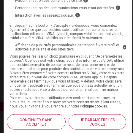
Personnalisation des contenus de ce site
i
Personnalisation des communications vous étant adressées
i
Interaction avec les réseaux sociaux
i
En cliquant sur le bouton « J’accepte » ci-dessous, vous consentez
également à ce que des cookies soient utilisés sur certains sites et
Laboratoire
applications édités par VIDAL(vidal.fr, campus.vidal.fr, hoptimal.vidal.fr,
evidal.vidal.fr et VIDAL Mobile) pour les finalités suivantes :
Affichage de publicités personnalisées par rapport à votre profil et
Millet Innovation
i
activités sur ce site et des sites tiers
Vous pouvez réaliser un choix granulaire en cliquant "Je paramètre les
cookies". Quel que soit votre choix, vous êtes informé que VIDAL utilise
Voir la fiche laboratoire
des cookies exemptés de consentement, de fonctionnement et de
mesure d'audience pour produire des statistiques de visites anonymes.
Si vous êtes connecté à votre compte utilisateur VIDAL, votre choix sera
enregistré au niveau de votre compte VIDAL et sera appliqué depuis
l’ensemble des terminaux que vous utilisez. A défaut, votre choix sera
uniquement applicable au terminal que vous utilisez actuellement : un
cookie « technique » sera déposé sur votre terminal pour mémoriser
votre choix.
Pour en savoir plus sur l’utilisation des cookies et autres traceurs
similaires, ou retirer à tout moment votre consentement à leur usage,
nous vous invitons à vous rendre sur notre
Politique cookies
.
CONTINUER SANS
JE PARAMÈTRE LES
ACCEPTER
COOKIES