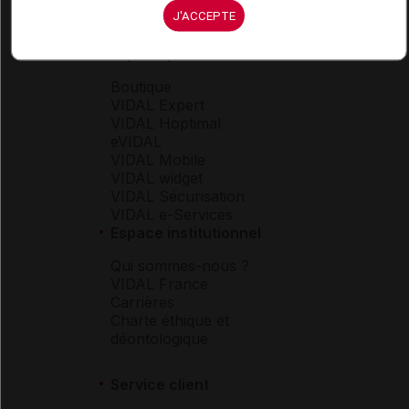
J'ACCEPTE
Espace produit
Boutique
VIDAL Expert
VIDAL Hoptimal
eVIDAL
VIDAL Mobile
VIDAL widget
VIDAL Sécurisation
VIDAL e-Services
Espace institutionnel
Qui sommes-nous ?
VIDAL France
Carrières
Charte éthique et
déontologique
Service client