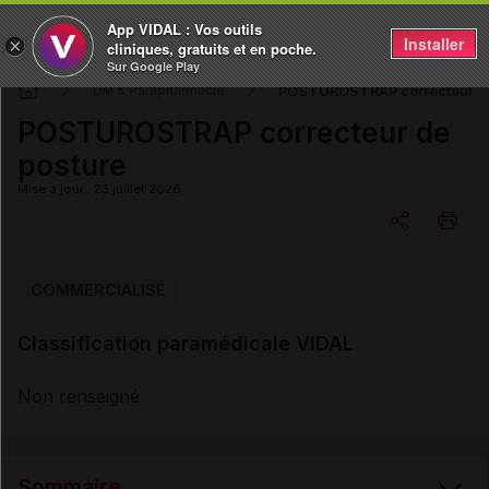
App VIDAL : Vos outils
Installer
×
cliniques, gratuits et en poche.
Sur Google Play
POSTUROSTRAP correcteur de
DM & Parapharmacie
POSTUROSTRAP correcteur de
posture
Mise à jour : 23 juillet 2026
Copier l'url
COMMERCIALISÉ
Classification paramédicale VIDAL
Email
Non renseigné
Sommaire