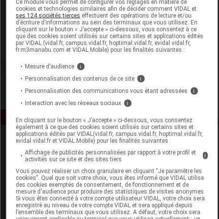
Ce module vous permet de configurer vos réglages en matière de
cookies et technologies similaires afin de décider comment VIDAL et
ses 124 sociétés tierces
effectuent des opérations de lecture et/ou
CED Cosmetics
d’écriture d’informations au sein des terminaux que vous utilisez. En
cliquant sur le bouton « J’accepte » ci-dessous, vous consentez à ce
que des cookies soient utilisés sur certains sites et applications édités
Voir la fiche laboratoire
par VIDAL (vidal.fr, campus.vidal.fr, hoptimal.vidal.fr, evidal.vidal.fr,
fr.m3manabu.com et VIDAL Mobile) pour les finalités suivantes :
Mesure d’audience
i
Personnalisation des contenus de ce site
i
Personnalisation des communications vous étant adressées
i
Interaction avec les réseaux sociaux
i
En cliquant sur le bouton « J’accepte » ci-dessous, vous consentez
également à ce que des cookies soient utilisés sur certains sites et
applications édités par VIDAL(vidal.fr, campus.vidal.fr, hoptimal.vidal.fr,
evidal.vidal.fr et VIDAL Mobile) pour les finalités suivantes :
Affichage de publicités personnalisées par rapport à votre profil et
i
activités sur ce site et des sites tiers
Vous pouvez réaliser un choix granulaire en cliquant "Je paramètre les
cookies". Quel que soit votre choix, vous êtes informé que VIDAL utilise
des cookies exemptés de consentement, de fonctionnement et de
Espace produit
mesure d'audience pour produire des statistiques de visites anonymes.
Si vous êtes connecté à votre compte utilisateur VIDAL, votre choix sera
enregistré au niveau de votre compte VIDAL et sera appliqué depuis
Boutique
l’ensemble des terminaux que vous utilisez. A défaut, votre choix sera
VIDAL Expert
uniquement applicable au terminal que vous utilisez actuellement : un