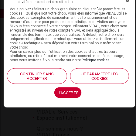
activités sur ce site et des sites tiers
Vous pouvez réaliser un choix granulaire en cliquant "Je paramètre les
cookies". Quel que soit votre choix, vous êtes informé que VIDAL utilise
des cookies exemptés de consentement, de fonctionnement et de
mesure d'audience pour produire des statistiques de visites anonymes.
Si vous êtes connecté à votre compte utilisateur VIDAL, votre choix sera
enregistré au niveau de votre compte VIDAL et sera appliqué depuis
l’ensemble des terminaux que vous utilisez. A défaut, votre choix sera
uniquement applicable au terminal que vous utilisez actuellement : un
cookie « technique » sera déposé sur votre terminal pour mémoriser
votre choix.
Pour en savoir plus sur l’utilisation des cookies et autres traceurs
similaires, ou retirer à tout moment votre consentement à leur usage,
Espace produit
nous vous invitons à vous rendre sur notre
Politique cookies
.
Boutique
CONTINUER SANS
JE PARAMÈTRE LES
VIDAL Expert
ACCEPTER
COOKIES
VIDAL Hoptimal
eVIDAL
J'ACCEPTE
VIDAL Mobile
VIDAL widget
VIDAL Sécurisation
VIDAL e-Services
Espace institutionnel
Qui sommes-nous ?
VIDAL France