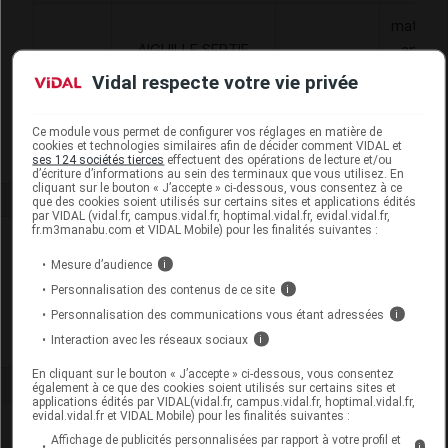
matériel
AIGUILLE SERTIE
appare
6187933
POUR
MAD
de
Vidal respecte votre vie privée
SUTURE,MEDTRONIC
traitem
diver
Ce module vous permet de configurer vos réglages en matière de
cookies et technologies similaires afin de décider comment VIDAL et
ses 124 sociétés tierces
effectuent des opérations de lecture et/ou
d’écriture d’informations au sein des terminaux que vous utilisez. En
cliquant sur le bouton « J’accepte » ci-dessous, vous consentez à ce
que des cookies soient utilisés sur certains sites et applications édités
par VIDAL (vidal.fr, campus.vidal.fr, hoptimal.vidal.fr, evidal.vidal.fr,
fr.m3manabu.com et VIDAL Mobile) pour les finalités suivantes :
Laboratoire
Mesure d’audience
i
Personnalisation des contenus de ce site
i
Medtronic
Personnalisation des communications vous étant adressées
i
Voir la fiche laboratoire
Interaction avec les réseaux sociaux
i
En cliquant sur le bouton « J’accepte » ci-dessous, vous consentez
également à ce que des cookies soient utilisés sur certains sites et
applications édités par VIDAL(vidal.fr, campus.vidal.fr, hoptimal.vidal.fr,
evidal.vidal.fr et VIDAL Mobile) pour les finalités suivantes :
Affichage de publicités personnalisées par rapport à votre profil et
i