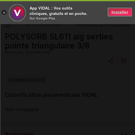
App VIDAL : Vos outils
Installer
×
cliniques, gratuits et en poche.
Sur Google Play
POLYSORB SL611 aig serties po
DM & Parapharmacie
POLYSORB SL611 aig serties
pointe triangulaire 3/8
Mise à jour : 23 juillet 2026
Copier l'url
COMMERCIALISÉ
Classification paramédicale VIDAL
Email
Non renseigné
Sommaire