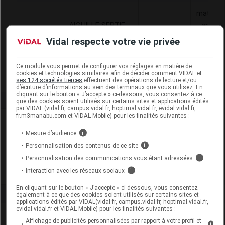
matériel
AIGUILLE SERTIE
appare
6187933
POUR
MAD
de
Vidal respecte votre vie privée
SUTURE,MEDTRONIC
traitem
diver
Ce module vous permet de configurer vos réglages en matière de
cookies et technologies similaires afin de décider comment VIDAL et
ses 124 sociétés tierces
effectuent des opérations de lecture et/ou
d’écriture d’informations au sein des terminaux que vous utilisez. En
cliquant sur le bouton « J’accepte » ci-dessous, vous consentez à ce
que des cookies soient utilisés sur certains sites et applications édités
par VIDAL (vidal.fr, campus.vidal.fr, hoptimal.vidal.fr, evidal.vidal.fr,
fr.m3manabu.com et VIDAL Mobile) pour les finalités suivantes :
Laboratoire
Mesure d’audience
i
Personnalisation des contenus de ce site
i
Medtronic
Personnalisation des communications vous étant adressées
i
Voir la fiche laboratoire
Interaction avec les réseaux sociaux
i
En cliquant sur le bouton « J’accepte » ci-dessous, vous consentez
également à ce que des cookies soient utilisés sur certains sites et
applications édités par VIDAL(vidal.fr, campus.vidal.fr, hoptimal.vidal.fr,
evidal.vidal.fr et VIDAL Mobile) pour les finalités suivantes :
Affichage de publicités personnalisées par rapport à votre profil et
i