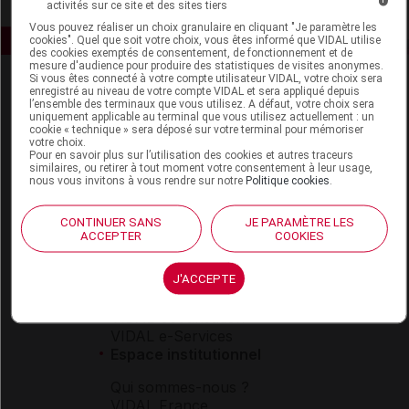
activités sur ce site et des sites tiers
Vous pouvez réaliser un choix granulaire en cliquant "Je paramètre les
cookies". Quel que soit votre choix, vous êtes informé que VIDAL utilise
des cookies exemptés de consentement, de fonctionnement et de
mesure d'audience pour produire des statistiques de visites anonymes.
Si vous êtes connecté à votre compte utilisateur VIDAL, votre choix sera
enregistré au niveau de votre compte VIDAL et sera appliqué depuis
l’ensemble des terminaux que vous utilisez. A défaut, votre choix sera
uniquement applicable au terminal que vous utilisez actuellement : un
cookie « technique » sera déposé sur votre terminal pour mémoriser
votre choix.
Pour en savoir plus sur l’utilisation des cookies et autres traceurs
similaires, ou retirer à tout moment votre consentement à leur usage,
Espace produit
nous vous invitons à vous rendre sur notre
Politique cookies
.
Boutique
CONTINUER SANS
JE PARAMÈTRE LES
VIDAL Expert
ACCEPTER
COOKIES
VIDAL Hoptimal
eVIDAL
J'ACCEPTE
VIDAL Mobile
VIDAL widget
VIDAL Sécurisation
VIDAL e-Services
Espace institutionnel
Qui sommes-nous ?
VIDAL France