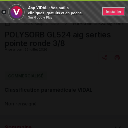
App VIDAL : Vos outils
Installer
×
cliniques, gratuits et en poche.
Sur Google Play
POLYSORB GL524 aig serties p
DM & Parapharmacie
POLYSORB GL524 aig serties
pointe ronde 3/8
Mise à jour : 23 juillet 2026
Copier l'url
COMMERCIALISÉ
Classification paramédicale VIDAL
Email
Non renseigné
Sommaire