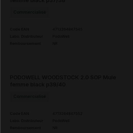
femme black p37/38
Commercialisé
Code EAN
4713264847545
Labo. Distributeur
PodoWell
Remboursement
NR
PODOWELL WOODSTOCK 2.0 SOP Mule
femme black p39/40
Commercialisé
Code EAN
4713264847552
Labo. Distributeur
PodoWell
Remboursement
NR