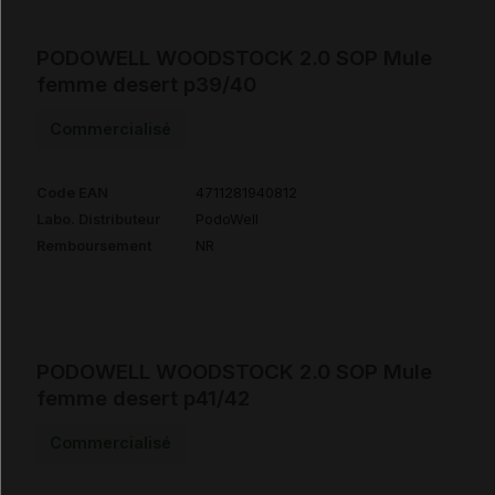
PODOWELL WOODSTOCK 2.0 SOP Mule
femme desert p39/40
Commercialisé
Code EAN
4711281940812
Labo. Distributeur
PodoWell
Remboursement
NR
PODOWELL WOODSTOCK 2.0 SOP Mule
femme desert p41/42
Commercialisé