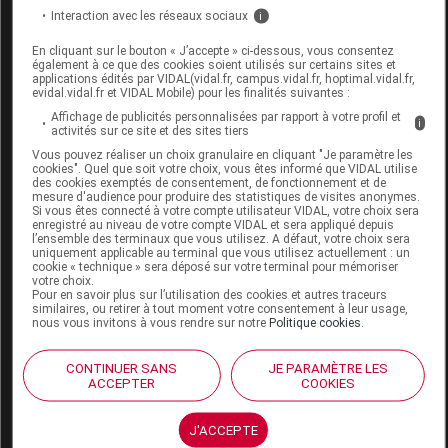
PODOWELL WOODSTOCK 2.0 SOP Mule
Interaction avec les réseaux sociaux
i
femme mare p37/38
En cliquant sur le bouton « J’accepte » ci-dessous, vous consentez
également à ce que des cookies soient utilisés sur certains sites et
Commercialisé
applications édités par VIDAL(vidal.fr, campus.vidal.fr, hoptimal.vidal.fr,
evidal.vidal.fr et VIDAL Mobile) pour les finalités suivantes :
Affichage de publicités personnalisées par rapport à votre profil et
i
Code EAN
4711281940768
activités sur ce site et des sites tiers
Labo. Distributeur
PodoWell
Vous pouvez réaliser un choix granulaire en cliquant "Je paramètre les
cookies". Quel que soit votre choix, vous êtes informé que VIDAL utilise
Remboursement
NR
des cookies exemptés de consentement, de fonctionnement et de
mesure d'audience pour produire des statistiques de visites anonymes.
Si vous êtes connecté à votre compte utilisateur VIDAL, votre choix sera
enregistré au niveau de votre compte VIDAL et sera appliqué depuis
l’ensemble des terminaux que vous utilisez. A défaut, votre choix sera
uniquement applicable au terminal que vous utilisez actuellement : un
cookie « technique » sera déposé sur votre terminal pour mémoriser
votre choix.
PODOWELL WOODSTOCK 2.0 SOP Mule
Pour en savoir plus sur l’utilisation des cookies et autres traceurs
similaires, ou retirer à tout moment votre consentement à leur usage,
femme mare p39/40
nous vous invitons à vous rendre sur notre
Politique cookies
.
Commercialisé
CONTINUER SANS
JE PARAMÈTRE LES
ACCEPTER
COOKIES
Code EAN
4711281940775
J'ACCEPTE
Labo. Distributeur
PodoWell