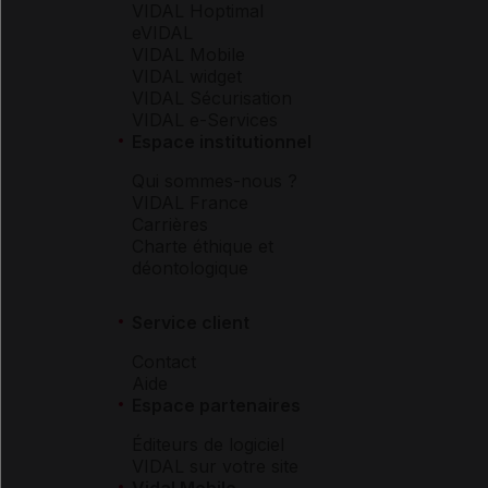
VIDAL Hoptimal
eVIDAL
VIDAL Mobile
VIDAL widget
VIDAL Sécurisation
VIDAL e-Services
Espace institutionnel
Qui sommes-nous ?
VIDAL France
Carrières
Charte éthique et
déontologique
Service client
Contact
Aide
Espace partenaires
Éditeurs de logiciel
VIDAL sur votre site
Vidal Mobile