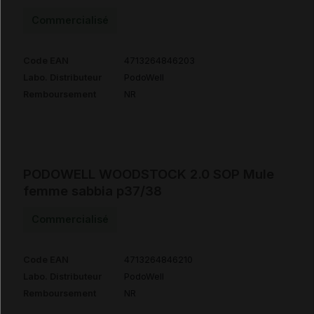
Commercialisé
Code EAN
4713264846203
Labo. Distributeur
PodoWell
Remboursement
NR
PODOWELL WOODSTOCK 2.0 SOP Mule
femme sabbia p37/38
Commercialisé
Code EAN
4713264846210
Labo. Distributeur
PodoWell
Remboursement
NR