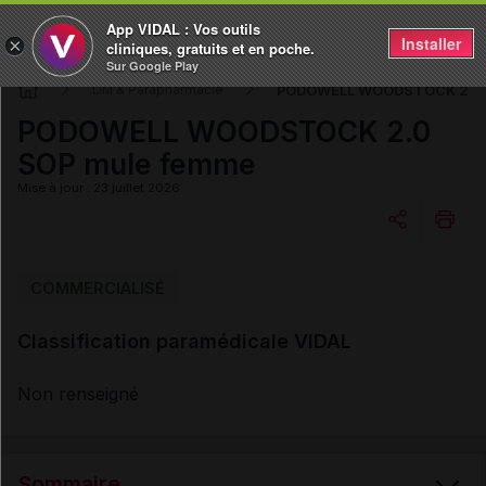
App VIDAL : Vos outils
Installer
×
cliniques, gratuits et en poche.
Sur Google Play
PODOWELL WOODSTOCK 2.0 
DM & Parapharmacie
PODOWELL WOODSTOCK 2.0
SOP mule femme
Mise à jour : 23 juillet 2026
Copier l'url
COMMERCIALISÉ
Classification paramédicale VIDAL
Email
Non renseigné
Sommaire