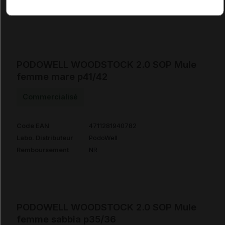
Remboursement
NR
PODOWELL WOODSTOCK 2.0 SOP Mule
femme mare p41/42
Commercialisé
Code EAN
4711281940782
Labo. Distributeur
PodoWell
Remboursement
NR
PODOWELL WOODSTOCK 2.0 SOP Mule
femme sabbia p35/36