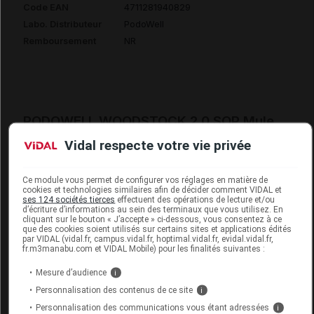
Code EAN
4711281940829
Labo. Distributeur
PodoWell
Remboursement
NR
PODOWELL WOODSTOCK 2.0 SOP Mule
femme mare p35/36
Vidal respecte votre vie privée
Commercialisé
Ce module vous permet de configurer vos réglages en matière de
cookies et technologies similaires afin de décider comment VIDAL et
ses 124 sociétés tierces
effectuent des opérations de lecture et/ou
Code EAN
4711281940751
d’écriture d’informations au sein des terminaux que vous utilisez. En
cliquant sur le bouton « J’accepte » ci-dessous, vous consentez à ce
Labo. Distributeur
PodoWell
que des cookies soient utilisés sur certains sites et applications édités
par VIDAL (vidal.fr, campus.vidal.fr, hoptimal.vidal.fr, evidal.vidal.fr,
Remboursement
NR
fr.m3manabu.com et VIDAL Mobile) pour les finalités suivantes :
Mesure d’audience
i
Personnalisation des contenus de ce site
i
Personnalisation des communications vous étant adressées
i