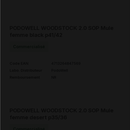
PODOWELL WOODSTOCK 2.0 SOP Mule
femme black p41/42
Commercialisé
Code EAN
4713264847569
Labo. Distributeur
PodoWell
Remboursement
NR
PODOWELL WOODSTOCK 2.0 SOP Mule
femme desert p35/36
Commercialisé