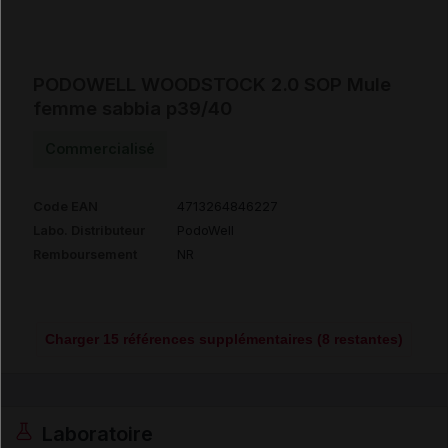
PODOWELL WOODSTOCK 2.0 SOP Mule
femme sabbia p39/40
Commercialisé
Code EAN
4713264846227
Labo. Distributeur
PodoWell
Remboursement
NR
Charger 15 références supplémentaires (8 restantes)
Laboratoire