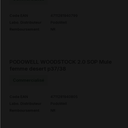
Code EAN
4711281940799
Labo. Distributeur
PodoWell
Remboursement
NR
PODOWELL WOODSTOCK 2.0 SOP Mule
femme desert p37/38
Commercialisé
Code EAN
4711281940805
Labo. Distributeur
PodoWell
Remboursement
NR