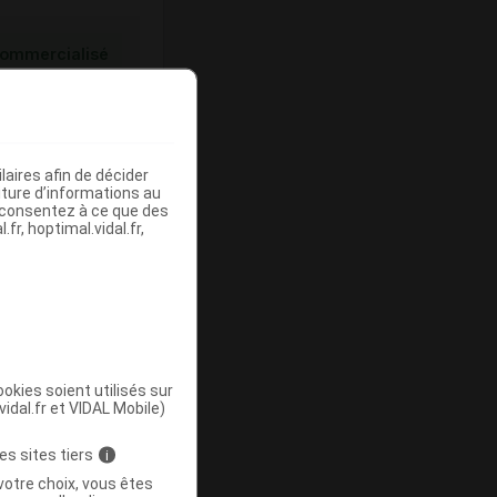
ommercialisé
aires afin de décider
iture d’informations au
s consentez à ce que des
fr, hoptimal.vidal.fr,
ommercialisé
okies soient utilisés sur
vidal.fr et VIDAL Mobile)
es sites tiers
i
votre choix, vous êtes