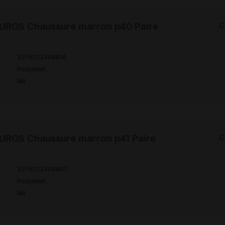
ROS Chaussure marron p40 Paire
C
3376122409814
r
PodoWell
NR
ROS Chaussure marron p41 Paire
C
3376122409807
r
PodoWell
NR