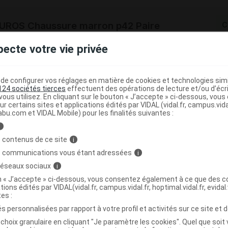
ROS Chaussure marron p42 Paire
C
pecte votre vie privée
3376122409791
r
PodoWell
e configurer vos réglages en matière de cookies et technologies simil
NR
124 sociétés tierces
effectuent des opérations de lecture et/ou d’écr
ous utilisez. En cliquant sur le bouton « J’accepte » ci-dessous, vou
ur certains sites et applications édités par VIDAL (vidal.fr, campus.vidal.
abu.com et VIDAL Mobile) pour les finalités suivantes :
i
ROS Chaussure marron p43 Paire
C
 contenus de ce site
i
s communications vous étant adressées
i
 réseaux sociaux
i
3376122409784
on « J’accepte » ci-dessous, vous consentez également à ce que des co
r
PodoWell
tions édités par VIDAL(vidal.fr, campus.vidal.fr, hoptimal.vidal.fr, evidal.
NR
tes :
s personnalisées par rapport à votre profil et activités sur ce site et d
choix granulaire en cliquant "Je paramètre les cookies". Quel que soit 