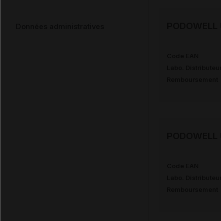
PODOWELL U
Données administratives
Code EAN
Labo. Distributeu
Remboursement
PODOWELL U
Code EAN
Labo. Distributeu
Remboursement