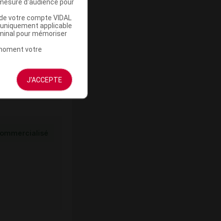
mesure d'audience pour
u de votre compte VIDAL
ommercialisé
a uniquement applicable
rminal pour mémoriser
t moment votre
J'ACCEPTE
ommercialisé