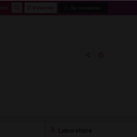
ités
S'inscrire
Se connecter
Rechercher
Copier l'url
Email
Laboratoire