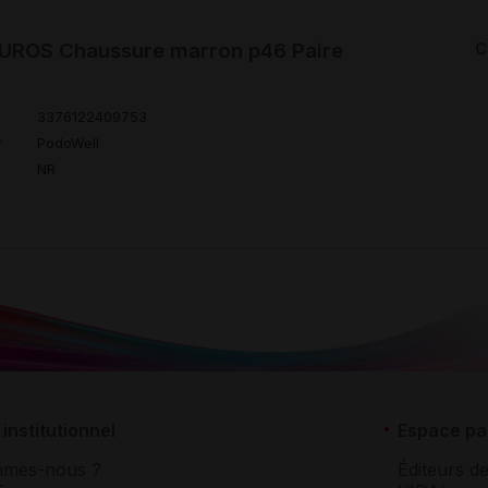
ROS Chaussure marron p46 Paire
C
3376122409753
r
PodoWell
NR
institutionnel
Espace pa
mmes-nous ?
Éditeurs de