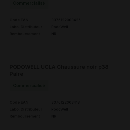
Commercialisé
Code EAN
3376122003425
Labo. Distributeur
PodoWell
Remboursement
NR
PODOWELL UCLA Chaussure noir p38
Paire
Commercialisé
Code EAN
3376122003418
Labo. Distributeur
PodoWell
Remboursement
NR