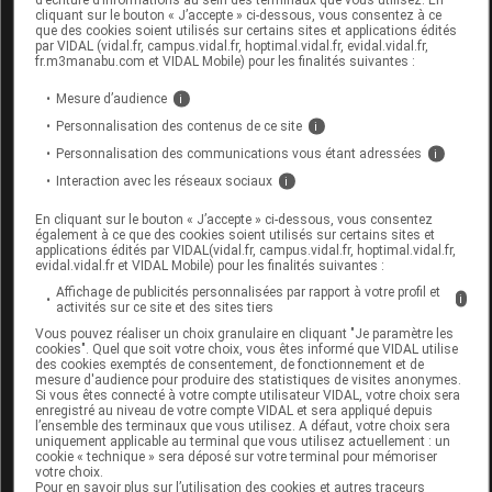
cliquant sur le bouton « J’accepte » ci-dessous, vous consentez à ce
Code EAN
3376122003395
que des cookies soient utilisés sur certains sites et applications édités
par VIDAL (vidal.fr, campus.vidal.fr, hoptimal.vidal.fr, evidal.vidal.fr,
Labo. Distributeur
PodoWell
fr.m3manabu.com et VIDAL Mobile) pour les finalités suivantes :
Remboursement
NR
Mesure d’audience
i
Personnalisation des contenus de ce site
i
Personnalisation des communications vous étant adressées
i
Interaction avec les réseaux sociaux
i
PODOWELL UCLA Chaussure noir p41
En cliquant sur le bouton « J’accepte » ci-dessous, vous consentez
Paire
également à ce que des cookies soient utilisés sur certains sites et
applications édités par VIDAL(vidal.fr, campus.vidal.fr, hoptimal.vidal.fr,
evidal.vidal.fr et VIDAL Mobile) pour les finalités suivantes :
Commercialisé
Affichage de publicités personnalisées par rapport à votre profil et
i
activités sur ce site et des sites tiers
Vous pouvez réaliser un choix granulaire en cliquant "Je paramètre les
Code EAN
3376122003388
cookies". Quel que soit votre choix, vous êtes informé que VIDAL utilise
des cookies exemptés de consentement, de fonctionnement et de
Labo. Distributeur
PodoWell
mesure d'audience pour produire des statistiques de visites anonymes.
Remboursement
NR
Si vous êtes connecté à votre compte utilisateur VIDAL, votre choix sera
enregistré au niveau de votre compte VIDAL et sera appliqué depuis
l’ensemble des terminaux que vous utilisez. A défaut, votre choix sera
uniquement applicable au terminal que vous utilisez actuellement : un
cookie « technique » sera déposé sur votre terminal pour mémoriser
votre choix.
Pour en savoir plus sur l’utilisation des cookies et autres traceurs