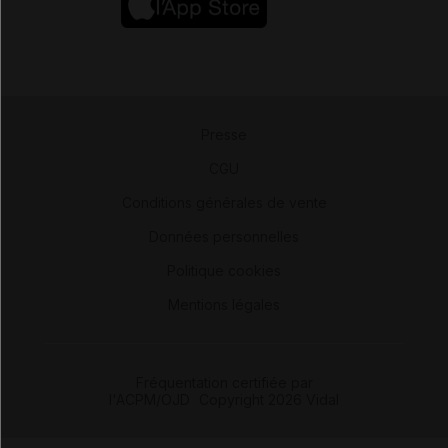
Presse
-
CGU
-
Conditions générales de vente
-
Données personnelles
-
Politique cookies
-
Mentions légales
Fréquentation certifiée par
l'ACPM/OJD
|
Copyright 2026 Vidal