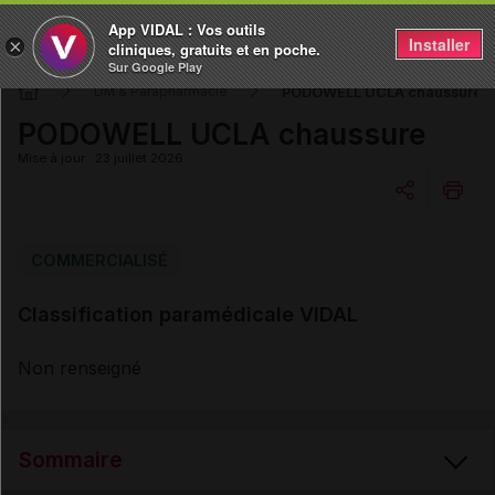
App VIDAL : Vos outils
Installer
×
cliniques, gratuits et en poche.
Sur Google Play
PODOWELL UCLA chaussure
DM & Parapharmacie
PODOWELL UCLA chaussure
Mise à jour : 23 juillet 2026
Copier l'url
COMMERCIALISÉ
Classification paramédicale VIDAL
Email
Non renseigné
Sommaire