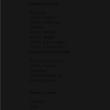
Espace produit
Boutique
VIDAL Expert
VIDAL Hoptimal
eVIDAL
VIDAL Mobile
VIDAL widget
VIDAL Sécurisation
VIDAL e-Services
Espace institutionnel
Qui sommes-nous ?
VIDAL France
Carrières
Charte éthique et
déontologique
Service client
Contact
Aide