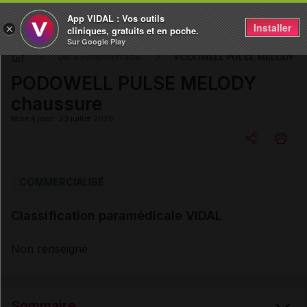
App VIDAL : Vos outils
Installer
×
cliniques, gratuits et en poche.
Sur Google Play
PODOWELL PULSE MELODY ch
DM & Parapharmacie
PODOWELL PULSE MELODY
chaussure
Mise à jour : 23 juillet 2026
Copier l'url
COMMERCIALISÉ
Classification paramédicale VIDAL
Email
Non renseigné
Sommaire