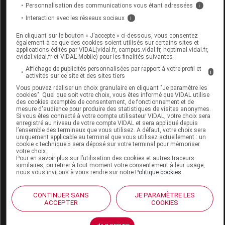
Personnalisation des communications vous étant adressées
i
Interaction avec les réseaux sociaux
i
Code EAN
3376122420802
En cliquant sur le bouton « J’accepte » ci-dessous, vous consentez
Labo. Distributeur
PodoWell
également à ce que des cookies soient utilisés sur certains sites et
applications édités par VIDAL(vidal.fr, campus.vidal.fr, hoptimal.vidal.fr,
Remboursement
NR
evidal.vidal.fr et VIDAL Mobile) pour les finalités suivantes :
Affichage de publicités personnalisées par rapport à votre profil et
i
activités sur ce site et des sites tiers
Vous pouvez réaliser un choix granulaire en cliquant "Je paramètre les
cookies". Quel que soit votre choix, vous êtes informé que VIDAL utilise
des cookies exemptés de consentement, de fonctionnement et de
PODOWELL PULSE MELODY Chaussure
mesure d'audience pour produire des statistiques de visites anonymes.
Si vous êtes connecté à votre compte utilisateur VIDAL, votre choix sera
chocolat p41 Paire
enregistré au niveau de votre compte VIDAL et sera appliqué depuis
l’ensemble des terminaux que vous utilisez. A défaut, votre choix sera
uniquement applicable au terminal que vous utilisez actuellement : un
Commercialisé
cookie « technique » sera déposé sur votre terminal pour mémoriser
votre choix.
Pour en savoir plus sur l’utilisation des cookies et autres traceurs
similaires, ou retirer à tout moment votre consentement à leur usage,
Code EAN
3376122420796
nous vous invitons à vous rendre sur notre
Politique cookies
.
Labo. Distributeur
PodoWell
Remboursement
NR
CONTINUER SANS
JE PARAMÈTRE LES
ACCEPTER
COOKIES