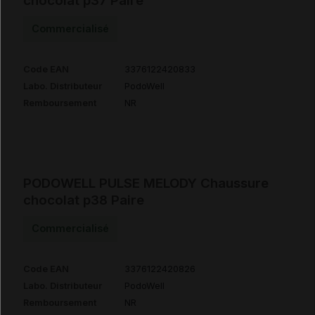
chocolat p37 Paire
Commercialisé
Code EAN
3376122420833
Labo. Distributeur
PodoWell
Remboursement
NR
PODOWELL PULSE MELODY Chaussure
chocolat p38 Paire
Commercialisé
Code EAN
3376122420826
Labo. Distributeur
PodoWell
Remboursement
NR