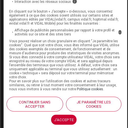
Interaction avec les réseaux sociaux
i
Code EAN
3376122380038
Labo. Distributeur
PodoWell
En cliquant sur le bouton « J’accepte » ci-dessous, vous consentez
également à ce que des cookies soient utilisés sur certains sites et
Remboursement
NR
applications édités par VIDAL(vidal.fr, campus.vidal.fr, hoptimal.vidal.fr,
evidal.vidal.fr et VIDAL Mobile) pour les finalités suivantes :
Affichage de publicités personnalisées par rapport à votre profil et
i
activités sur ce site et des sites tiers
Vous pouvez réaliser un choix granulaire en cliquant "Je paramètre les
cookies". Quel que soit votre choix, vous êtes informé que VIDAL utilise
PODOWELL PULSE LEVY Chaussure kaki
des cookies exemptés de consentement, de fonctionnement et de
mesure d'audience pour produire des statistiques de visites anonymes.
p38 Paire
Si vous êtes connecté à votre compte utilisateur VIDAL, votre choix sera
enregistré au niveau de votre compte VIDAL et sera appliqué depuis
l’ensemble des terminaux que vous utilisez. A défaut, votre choix sera
Commercialisé
uniquement applicable au terminal que vous utilisez actuellement : un
cookie « technique » sera déposé sur votre terminal pour mémoriser
votre choix.
Pour en savoir plus sur l’utilisation des cookies et autres traceurs
Code EAN
3376122380021
similaires, ou retirer à tout moment votre consentement à leur usage,
nous vous invitons à vous rendre sur notre
Politique cookies
.
Labo. Distributeur
PodoWell
Remboursement
NR
CONTINUER SANS
JE PARAMÈTRE LES
ACCEPTER
COOKIES
J'ACCEPTE