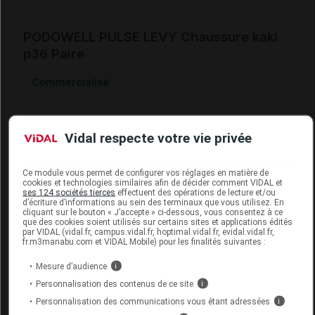
PODOWELL PULSE LEVY Chaussure kaki
p36 Paire
Commercialisé
Code EAN
3376122380045
Vidal respecte votre vie privée
Labo. Distributeur
PodoWell
Remboursement
NR
Ce module vous permet de configurer vos réglages en matière de
cookies et technologies similaires afin de décider comment VIDAL et
ses 124 sociétés tierces
effectuent des opérations de lecture et/ou
d’écriture d’informations au sein des terminaux que vous utilisez. En
cliquant sur le bouton « J’accepte » ci-dessous, vous consentez à ce
que des cookies soient utilisés sur certains sites et applications édités
par VIDAL (vidal.fr, campus.vidal.fr, hoptimal.vidal.fr, evidal.vidal.fr,
PODOWELL PULSE LEVY Chaussure kaki
fr.m3manabu.com et VIDAL Mobile) pour les finalités suivantes :
p37 Paire
Mesure d’audience
i
Commercialisé
Personnalisation des contenus de ce site
i
Personnalisation des communications vous étant adressées
i