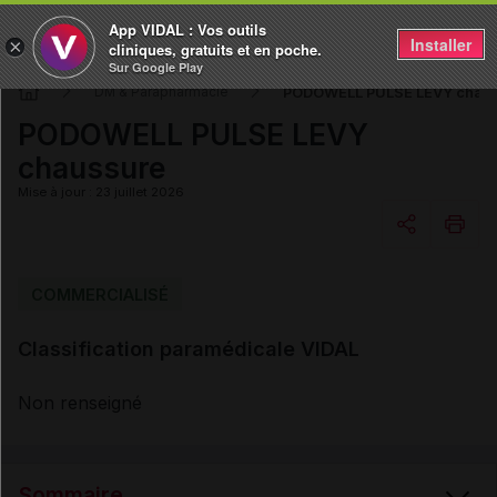
App VIDAL : Vos outils
Installer
×
cliniques, gratuits et en poche.
Sur Google Play
PODOWELL PULSE LEVY chaus
DM & Parapharmacie
PODOWELL PULSE LEVY
chaussure
Mise à jour : 23 juillet 2026
Copier l'url
COMMERCIALISÉ
Classification paramédicale VIDAL
Email
Non renseigné
Sommaire