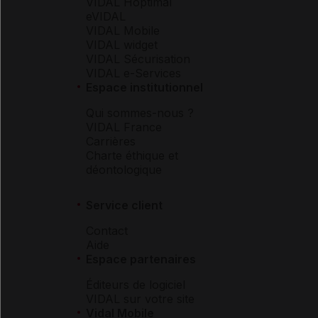
VIDAL Hoptimal
eVIDAL
VIDAL Mobile
VIDAL widget
VIDAL Sécurisation
VIDAL e-Services
Espace institutionnel
Qui sommes-nous ?
VIDAL France
Carrières
Charte éthique et
déontologique
Service client
Contact
Aide
Espace partenaires
Éditeurs de logiciel
VIDAL sur votre site
Vidal Mobile