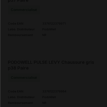
p37 Paire
Commercialisé
Code EAN
3376122379971
Labo. Distributeur
PodoWell
Remboursement
NR
PODOWELL PULSE LEVY Chaussure gris
p38 Paire
Commercialisé
Code EAN
3376122379964
Labo. Distributeur
PodoWell
Remboursement
NR