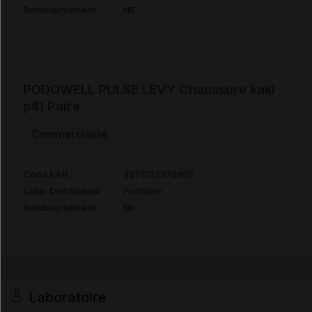
Remboursement
NR
PODOWELL PULSE LEVY Chaussure kaki
p41 Paire
Commercialisé
Code EAN
3376122379995
Labo. Distributeur
PodoWell
Remboursement
NR
Laboratoire