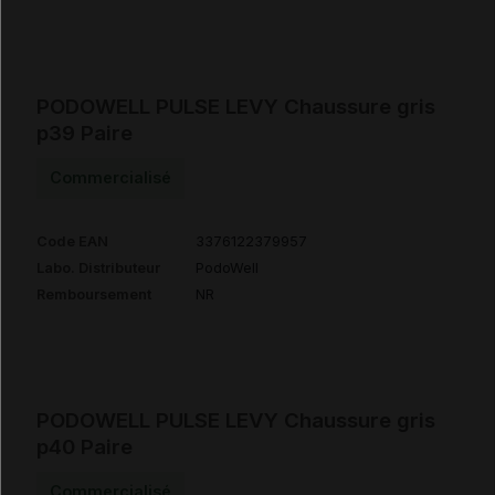
PODOWELL PULSE LEVY Chaussure gris
p39 Paire
Commercialisé
Code EAN
3376122379957
Labo. Distributeur
PodoWell
Remboursement
NR
PODOWELL PULSE LEVY Chaussure gris
p40 Paire
Commercialisé