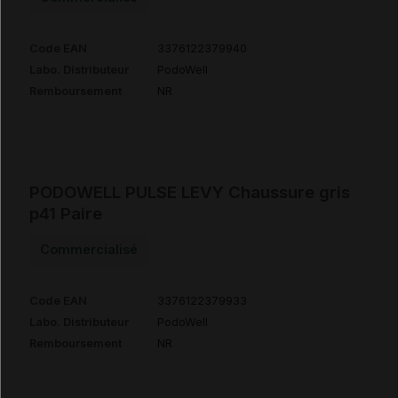
Code EAN
3376122379940
Labo. Distributeur
PodoWell
Remboursement
NR
PODOWELL PULSE LEVY Chaussure gris
p41 Paire
Commercialisé
Code EAN
3376122379933
Labo. Distributeur
PodoWell
Remboursement
NR