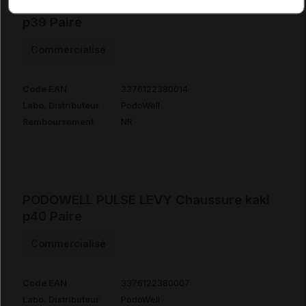
PODOWELL PULSE LEVY Chaussure kaki
p39 Paire
Commercialisé
Code EAN
3376122380014
Labo. Distributeur
PodoWell
Remboursement
NR
PODOWELL PULSE LEVY Chaussure kaki
p40 Paire
Commercialisé
Code EAN
3376122380007
Labo. Distributeur
PodoWell