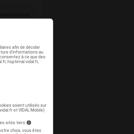
ommercialisé
aires afin de décider
iture d’informations au
s consentez à ce que des
fr, hoptimal.vidal.fr,
ommercialisé
okies soient utilisés sur
vidal.fr et VIDAL Mobile)
es sites tiers
i
votre choix, vous êtes