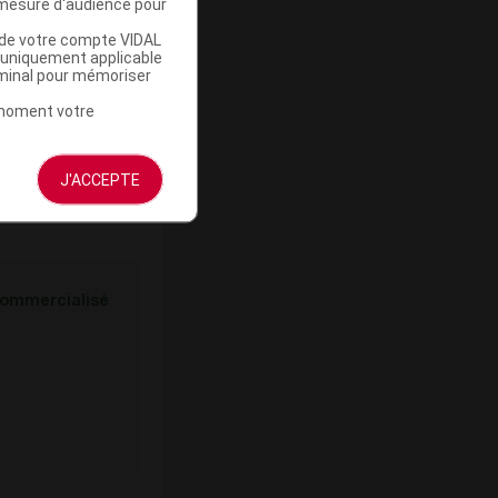
mesure d'audience pour
u de votre compte VIDAL
ommercialisé
a uniquement applicable
rminal pour mémoriser
t moment votre
J'ACCEPTE
ommercialisé