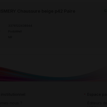
SMERY Chaussure beige p42 Paire
C
3376122438944
r
PodoWell
NR
institutionnel
Espace pa
mmes-nous ?
Éditeurs de