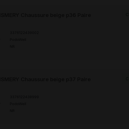
SMERY Chaussure beige p36 Paire
C
3376122439002
r
PodoWell
NR
SMERY Chaussure beige p37 Paire
C
3376122438999
r
PodoWell
NR