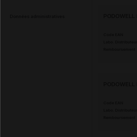
PODOWELL I
Données administratives
Code EAN
Labo. Distributeu
Remboursement
PODOWELL I
Code EAN
Labo. Distributeu
Remboursement