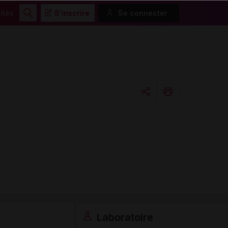
ités
S'inscrire
Se connecter
Rechercher
Copier l'url
Email
Laboratoire