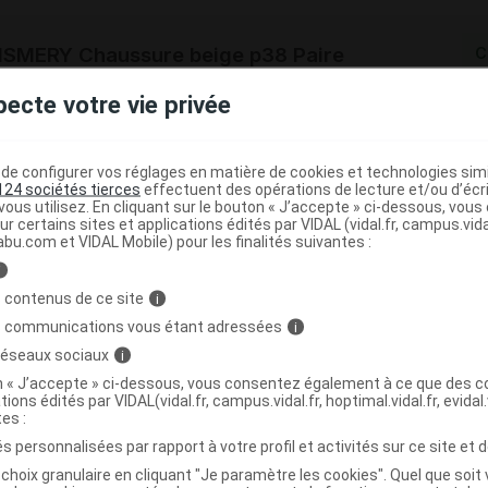
SMERY Chaussure beige p38 Paire
C
pecte votre vie privée
3376122438982
r
PodoWell
e configurer vos réglages en matière de cookies et technologies simil
NR
124 sociétés tierces
effectuent des opérations de lecture et/ou d’écr
ous utilisez. En cliquant sur le bouton « J’accepte » ci-dessous, vou
ur certains sites et applications édités par VIDAL (vidal.fr, campus.vidal.
abu.com et VIDAL Mobile) pour les finalités suivantes :
i
SMERY Chaussure beige p39 Paire
C
 contenus de ce site
i
s communications vous étant adressées
i
 réseaux sociaux
i
3376122438975
on « J’accepte » ci-dessous, vous consentez également à ce que des co
r
PodoWell
tions édités par VIDAL(vidal.fr, campus.vidal.fr, hoptimal.vidal.fr, evidal.
NR
tes :
s personnalisées par rapport à votre profil et activités sur ce site et d
choix granulaire en cliquant "Je paramètre les cookies". Quel que soit 