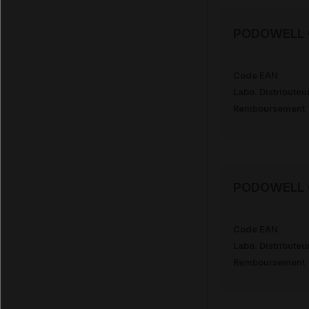
PODOWELL G
Code EAN
Labo. Distributeu
Remboursement
PODOWELL G
Code EAN
Labo. Distributeu
Remboursement