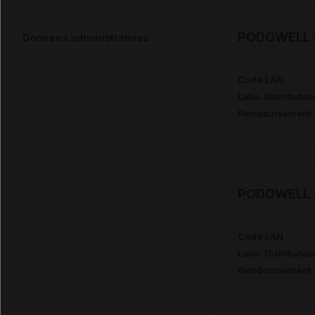
PODOWELL G
Données administratives
Code EAN
Labo. Distributeu
Remboursement
PODOWELL G
Code EAN
Labo. Distributeu
Remboursement