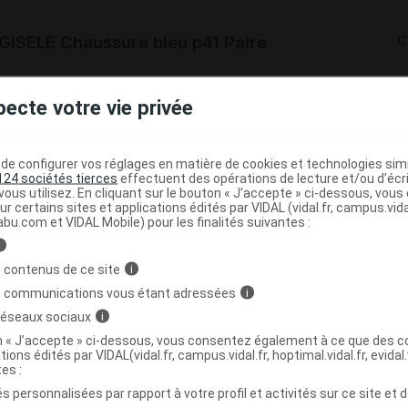
ISELE Chaussure bleu p41 Paire
C
3376122110277
pecte votre vie privée
r
PodoWell
NR
e configurer vos réglages en matière de cookies et technologies simil
124 sociétés tierces
effectuent des opérations de lecture et/ou d’écr
ous utilisez. En cliquant sur le bouton « J’accepte » ci-dessous, vou
ur certains sites et applications édités par VIDAL (vidal.fr, campus.vidal.
abu.com et VIDAL Mobile) pour les finalités suivantes :
ISELE Chaussure bleu p42 Paire
C
i
 contenus de ce site
i
s communications vous étant adressées
i
3376122110284
 réseaux sociaux
i
r
PodoWell
on « J’accepte » ci-dessous, vous consentez également à ce que des co
NR
tions édités par VIDAL(vidal.fr, campus.vidal.fr, hoptimal.vidal.fr, evidal.
tes :
s personnalisées par rapport à votre profil et activités sur ce site et d