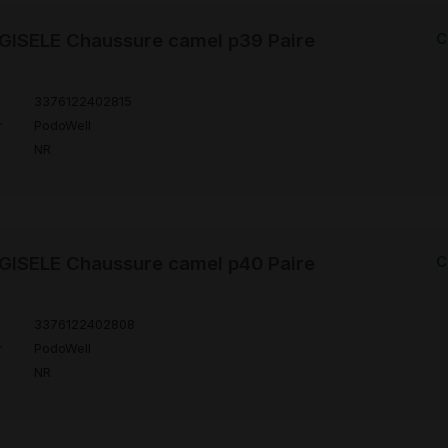
ISELE Chaussure camel p39 Paire
C
3376122402815
r
PodoWell
NR
ISELE Chaussure camel p40 Paire
C
3376122402808
r
PodoWell
NR