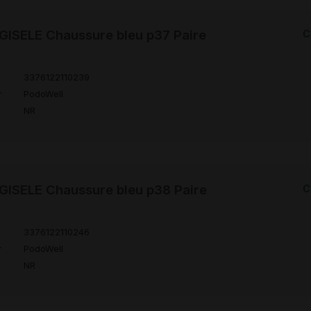
ISELE Chaussure bleu p37 Paire
C
3376122110239
r
PodoWell
NR
ISELE Chaussure bleu p38 Paire
C
3376122110246
r
PodoWell
NR