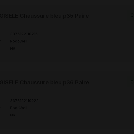
ISELE Chaussure bleu p35 Paire
C
3376122110215
r
PodoWell
NR
ISELE Chaussure bleu p36 Paire
C
3376122110222
r
PodoWell
NR