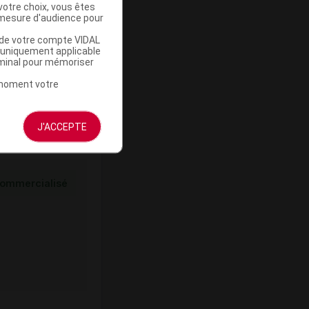
votre choix, vous êtes
mesure d'audience pour
ommercialisé
u de votre compte VIDAL
a uniquement applicable
rminal pour mémoriser
t moment votre
J'ACCEPTE
ommercialisé