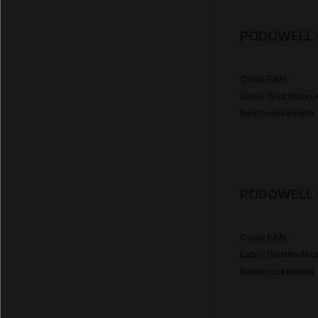
PODOWELL G
Code EAN
Labo. Distributeu
Remboursement
PODOWELL G
Code EAN
Labo. Distributeu
Remboursement