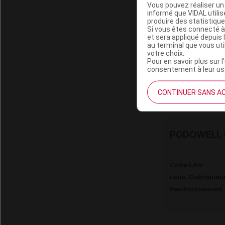
Vous pouvez réaliser un 
informé que VIDAL util
produire des statistiqu
PODOWELL G
Si vous êtes connecté à
et sera appliqué depuis 
au terminal que vous ut
votre choix.
Code EAN
Pour en savoir plus sur l
Labo. Distributeu
consentement à leur usa
Remboursement
CONTINUER SANS A
PODOWELL G
Code EAN
Labo. Distributeu
Remboursement