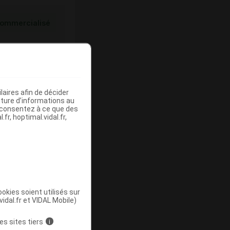
ommercialisé
aires afin de décider
iture d’informations au
s consentez à ce que des
fr, hoptimal.vidal.fr,
ommercialisé
okies soient utilisés sur
vidal.fr et VIDAL Mobile)
es sites tiers
i