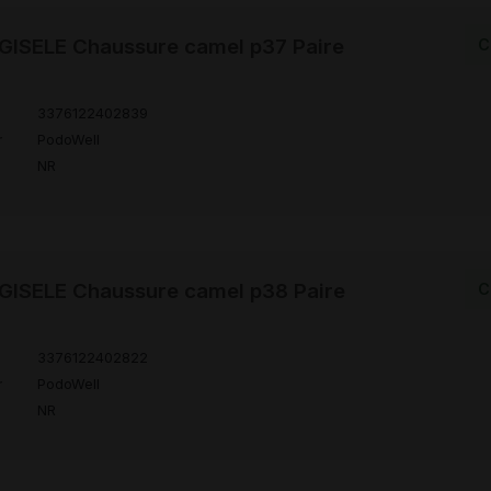
ISELE Chaussure camel p37 Paire
C
3376122402839
r
PodoWell
NR
ISELE Chaussure camel p38 Paire
C
3376122402822
r
PodoWell
NR