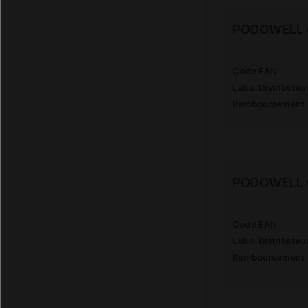
PODOWELL G
Code EAN
Labo. Distributeu
Remboursement
PODOWELL G
Code EAN
Labo. Distributeu
Remboursement