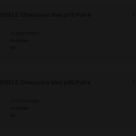
ISELE Chaussure bleu p39 Paire
C
3376122110253
r
PodoWell
NR
ISELE Chaussure bleu p40 Paire
C
3376122110260
r
PodoWell
NR