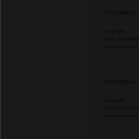
PODOWELL G
Code EAN
Labo. Distributeu
Remboursement
PODOWELL G
Code EAN
Labo. Distributeu
Remboursement