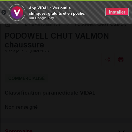
App VIDAL : Vos outils
Installer
×
cliniques, gratuits et en poche.
Sur Google Play
PODOWELL CHUT VALMON ch
DM & Parapharmacie
PODOWELL CHUT VALMON
chaussure
Mise à jour : 23 juillet 2026
Copier l'url
COMMERCIALISÉ
Classification paramédicale VIDAL
Email
Non renseigné
Sommaire