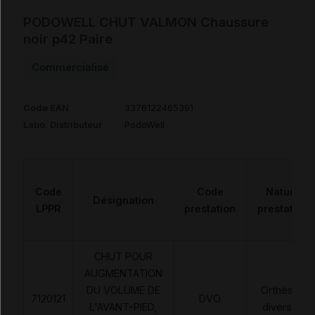
PODOWELL CHUT VALMON Chaussure
noir p42 Paire
Commercialisé
Code EAN
3376122465391
Labo. Distributeur
PodoWell
Code
Code
Nature
Désignation
LPPR
prestation
prestation
CHUT POUR
AUGMENTATION
DU VOLUME DE
Orthèses
7120121
DVO
L'AVANT-PIED,
diverses