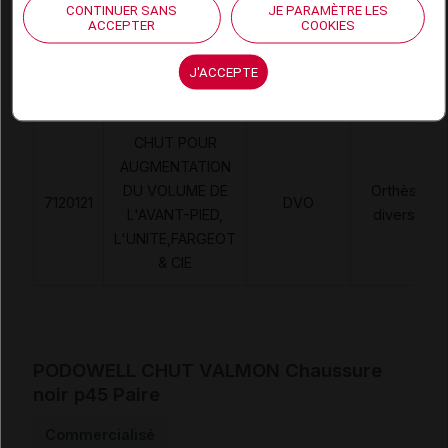
CONTINUER SANS
JE PARAMÈTRE LES
ACCEPTER
COOKIES
Code
Code
Nature
Désignation
J'ACCEPTE
LPPR
prestation
prestation
CHUT POUR
AUGMENTATION
DU VOLUME DE
Orthèses
7120121
DVO
L'AVANT-PIED,
diverses
L'UNITE,FARGEOT
& CIE
PODOWELL CHUT VALMON Chaussure
noir p45 Paire
Commercialisé