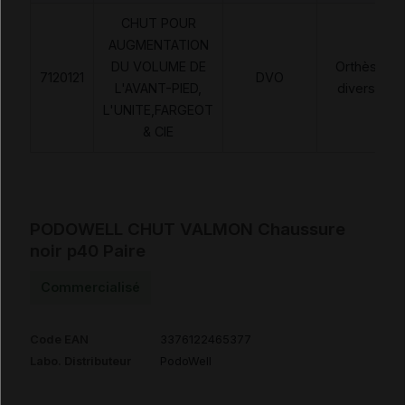
CHUT POUR
AUGMENTATION
DU VOLUME DE
Orthèses
7120121
DVO
L'AVANT-PIED,
diverses
L'UNITE,FARGEOT
& CIE
PODOWELL CHUT VALMON Chaussure
noir p40 Paire
Commercialisé
Code EAN
3376122465377
Labo. Distributeur
PodoWell