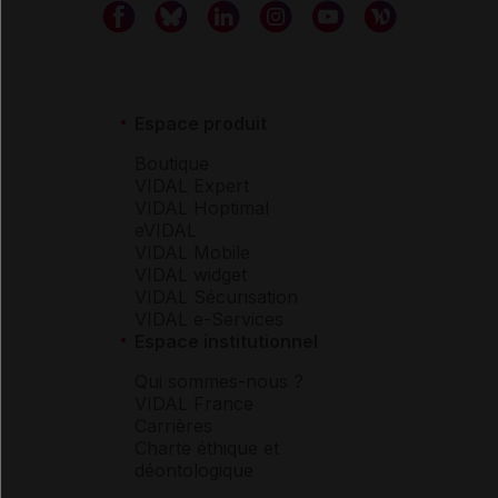
Espace produit
Boutique
VIDAL Expert
VIDAL Hoptimal
eVIDAL
VIDAL Mobile
VIDAL widget
VIDAL Sécurisation
VIDAL e-Services
Espace institutionnel
Qui sommes-nous ?
VIDAL France
Carrières
Charte éthique et
déontologique