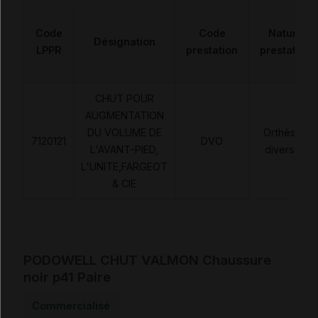
Code
Code
Nature
Désignation
LPPR
prestation
prestation
CHUT POUR
AUGMENTATION
DU VOLUME DE
Orthèses
7120121
DVO
L'AVANT-PIED,
diverses
L'UNITE,FARGEOT
& CIE
PODOWELL CHUT VALMON Chaussure
noir p41 Paire
Commercialisé