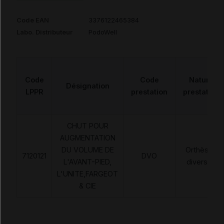
Code EAN
3376122465384
Labo. Distributeur
PodoWell
Code
Code
Nature
Désignation
LPPR
prestation
prestation
CHUT POUR
AUGMENTATION
DU VOLUME DE
Orthèses
7120121
DVO
L'AVANT-PIED,
diverses
L'UNITE,FARGEOT
& CIE