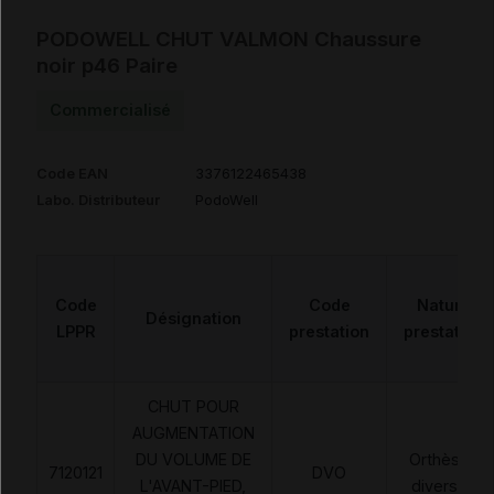
PODOWELL CHUT VALMON Chaussure
noir p46 Paire
Commercialisé
Code EAN
3376122465438
Labo. Distributeur
PodoWell
Code
Code
Nature
Désignation
LPPR
prestation
prestation
CHUT POUR
AUGMENTATION
DU VOLUME DE
Orthèses
7120121
DVO
L'AVANT-PIED,
diverses