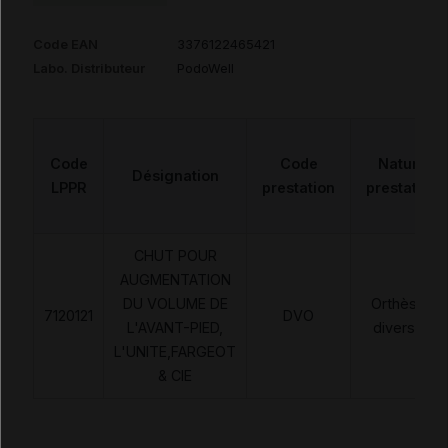
Code EAN
3376122465421
Labo. Distributeur
PodoWell
Code
Code
Nature
Désignation
LPPR
prestation
prestation
CHUT POUR
AUGMENTATION
DU VOLUME DE
Orthèses
7120121
DVO
L'AVANT-PIED,
diverses
L'UNITE,FARGEOT
& CIE