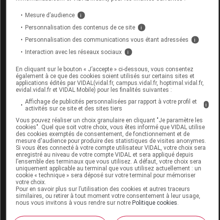
CHUT POUR
Mesure d’audience
i
AUGMENTATION
Personnalisation des contenus de ce site
i
DU VOLUME DE
Orthèses
Personnalisation des communications vous étant adressées
i
7120121
DVO
L'AVANT-PIED,
diverses
Interaction avec les réseaux sociaux
i
L'UNITE,FARGEOT
En cliquant sur le bouton « J’accepte » ci-dessous, vous consentez
& CIE
également à ce que des cookies soient utilisés sur certains sites et
applications édités par VIDAL(vidal.fr, campus.vidal.fr, hoptimal.vidal.fr,
evidal.vidal.fr et VIDAL Mobile) pour les finalités suivantes :
Affichage de publicités personnalisées par rapport à votre profil et
i
activités sur ce site et des sites tiers
Vous pouvez réaliser un choix granulaire en cliquant "Je paramètre les
PODOWELL CHUT VALMON Chaussure
cookies". Quel que soit votre choix, vous êtes informé que VIDAL utilise
des cookies exemptés de consentement, de fonctionnement et de
noir p44 Paire
mesure d'audience pour produire des statistiques de visites anonymes.
Si vous êtes connecté à votre compte utilisateur VIDAL, votre choix sera
enregistré au niveau de votre compte VIDAL et sera appliqué depuis
Commercialisé
l’ensemble des terminaux que vous utilisez. A défaut, votre choix sera
uniquement applicable au terminal que vous utilisez actuellement : un
cookie « technique » sera déposé sur votre terminal pour mémoriser
votre choix.
Code EAN
3376122465414
Pour en savoir plus sur l’utilisation des cookies et autres traceurs
similaires, ou retirer à tout moment votre consentement à leur usage,
Labo. Distributeur
PodoWell
nous vous invitons à vous rendre sur notre
Politique cookies
.