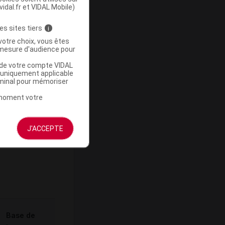
vidal.fr et VIDAL Mobile)
es sites tiers
i
votre choix, vous êtes
-
mesure d'audience pour
u de votre compte VIDAL
a uniquement applicable
rminal pour mémoriser
t moment votre
J'ACCEPTE
ommercialisé
Base de