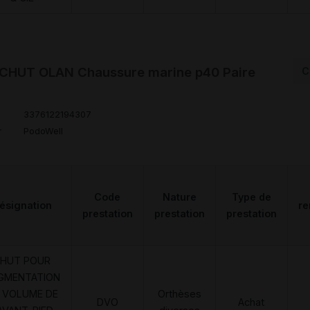
HUT OLAN Chaussure marine p40 Paire
C
3376122194307
r
PodoWell
Code
Nature
Type de
ésignation
r
prestation
prestation
prestation
HUT POUR
GMENTATION
 VOLUME DE
Orthèses
DVO
Achat