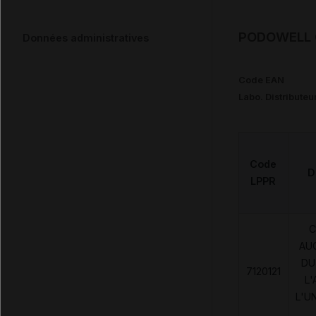
PODOWELL C
Données administratives
Code EAN
Labo. Distributeu
Code
D
LPPR
C
AU
DU
7120121
L'
L'U