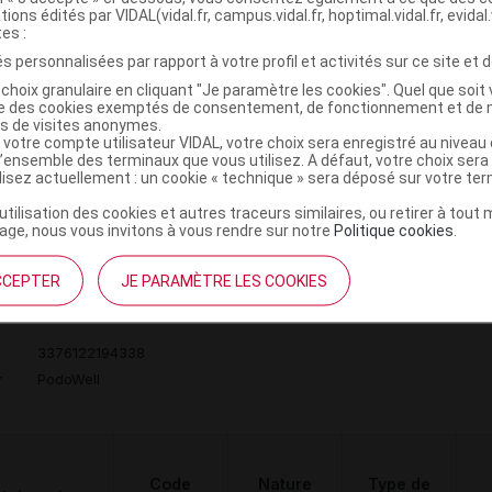
tions édités par VIDAL(vidal.fr, campus.vidal.fr, hoptimal.vidal.fr, evidal.
tes :
HUT POUR
s personnalisées par rapport à votre profil et activités sur ce site et d
GMENTATION
 VOLUME DE
Orthèses
choix granulaire en cliquant "Je paramètre les cookies". Quel que soit 
DVO
Achat
ise des cookies exemptés de consentement, de fonctionnement et de 
AVANT-PIED,
diverses
es de visites anonymes.
NITE,FARGEOT
 votre compte utilisateur VIDAL, votre choix sera enregistré au nivea
l’ensemble des terminaux que vous utilisez. A défaut, votre choix ser
& CIE
ilisez actuellement : un cookie « technique » sera déposé sur votre te
’utilisation des cookies et autres traceurs similaires, ou retirer à tou
ge, nous vous invitons à vous rendre sur notre
Politique cookies
.
CCEPTER
JE PARAMÈTRE LES COOKIES
HUT OLAN Chaussure marine p43 Paire
C
3376122194338
r
PodoWell
Code
Nature
Type de