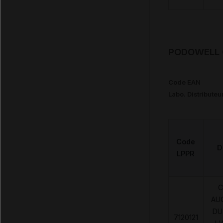
PODOWELL C
Code EAN
Labo. Distributeu
Code
D
LPPR
C
AU
DU
7120121