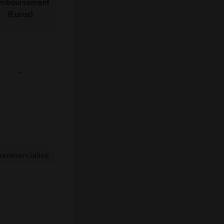
emboursement
(Euros)
-
ommercialisé