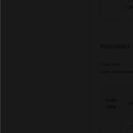
L'
L'U
PODOWELL C
Code EAN
Labo. Distributeu
Code
D
LPPR
C