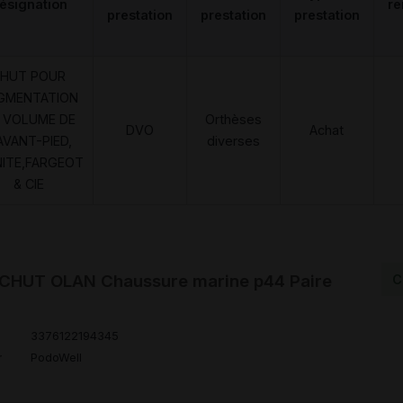
ésignation
r
prestation
prestation
prestation
HUT POUR
GMENTATION
 VOLUME DE
Orthèses
DVO
Achat
AVANT-PIED,
diverses
NITE,FARGEOT
& CIE
HUT OLAN Chaussure marine p44 Paire
C
3376122194345
r
PodoWell