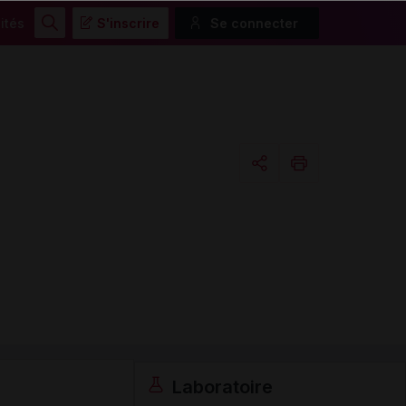
ités
S'inscrire
Se connecter
Rechercher
Copier l'url
Email
Laboratoire