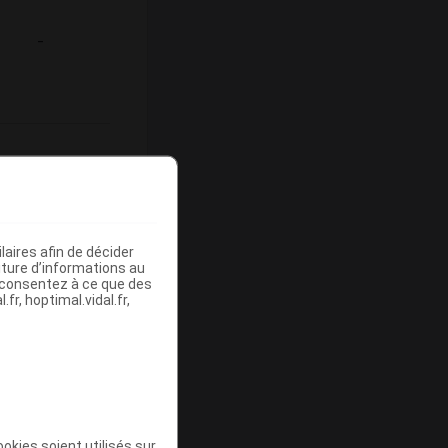
-
ommercialisé
aires afin de décider
iture d’informations au
s consentez à ce que des
fr, hoptimal.vidal.fr,
Base de
emboursement
(Euros)
okies soient utilisés sur