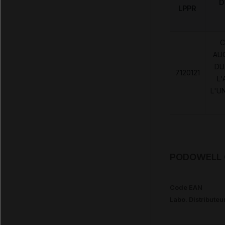
D
LPPR
C
AU
DU
7120121
L'
L'U
PODOWELL C
Code EAN
Labo. Distributeu