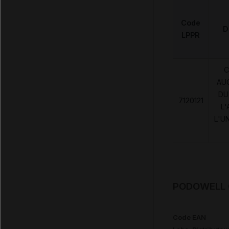
Code
D
LPPR
C
AU
DU
7120121
L'
L'U
PODOWELL C
Code EAN