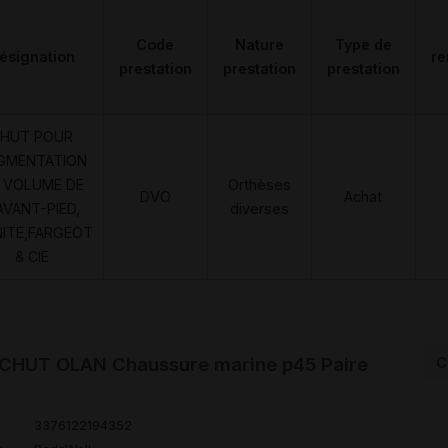
Code
Nature
Type de
ésignation
r
prestation
prestation
prestation
HUT POUR
GMENTATION
 VOLUME DE
Orthèses
DVO
Achat
AVANT-PIED,
diverses
NITE,FARGEOT
& CIE
HUT OLAN Chaussure marine p45 Paire
C
3376122194352