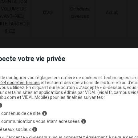
GMENTATION
 VOLUME DE
Orthèses
DVO
Achat
AVANT-PIED,
diverses
NITE,FARGEOT
& CIE
pecte votre vie privée
HUT OLAN Chaussure marine p42 Paire
C
e configurer vos réglages en matière de cookies et technologies simil
124 sociétés tierces
effectuent des opérations de lecture et/ou d’écr
3376122194321
ous utilisez. En cliquant sur le bouton « J’accepte » ci-dessous, vou
r
PodoWell
ur certains sites et applications édités par VIDAL (vidal.fr, campus.vidal.
abu.com et VIDAL Mobile) pour les finalités suivantes :
i
 contenus de ce site
i
Code
Nature
Type de
s communications vous étant adressées
i
ésignation
r
prestation
prestation
prestation
 réseaux sociaux
i
on « J’accepte » ci-dessous, vous consentez également à ce que des co