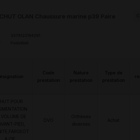
HUT OLAN Chaussure marine p39 Paire
C
3376122194291
r
PodoWell
Code
Nature
Type de
ésignation
r
prestation
prestation
prestation
HUT POUR
GMENTATION
 VOLUME DE
Orthèses
DVO
Achat
AVANT-PIED,
diverses
NITE,FARGEOT
& CIE