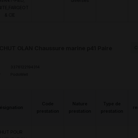
AVANT-PIED,
diverses
NITE,FARGEOT
& CIE
HUT OLAN Chaussure marine p41 Paire
C
3376122194314
r
PodoWell
Code
Nature
Type de
ésignation
r
prestation
prestation
prestation
HUT POUR