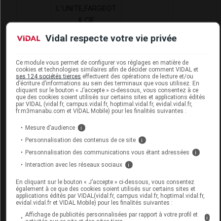
L'UNITE,FARGEOT
& CIE
Vidal respecte votre vie privée
Ce module vous permet de configurer vos réglages en matière de
cookies et technologies similaires afin de décider comment VIDAL et
PODOWELL CHUT MAELISS Chaussure
ses 124 sociétés tierces
effectuent des opérations de lecture et/ou
gris p37 Paire
d’écriture d’informations au sein des terminaux que vous utilisez. En
cliquant sur le bouton « J’accepte » ci-dessous, vous consentez à ce
que des cookies soient utilisés sur certains sites et applications édités
par VIDAL (vidal.fr, campus.vidal.fr, hoptimal.vidal.fr, evidal.vidal.fr,
Commercialisé
fr.m3manabu.com et VIDAL Mobile) pour les finalités suivantes :
Mesure d’audience
i
Code EAN
3376122280222
Personnalisation des contenus de ce site
i
Labo. Distributeur
PodoWell
Personnalisation des communications vous étant adressées
i
Interaction avec les réseaux sociaux
i
En cliquant sur le bouton « J’accepte » ci-dessous, vous consentez
également à ce que des cookies soient utilisés sur certains sites et
Code
Code
Nature
applications édités par VIDAL(vidal.fr, campus.vidal.fr, hoptimal.vidal.fr,
Désignation
evidal.vidal.fr et VIDAL Mobile) pour les finalités suivantes :
LPPR
prestation
prestation
Affichage de publicités personnalisées par rapport à votre profil et
i