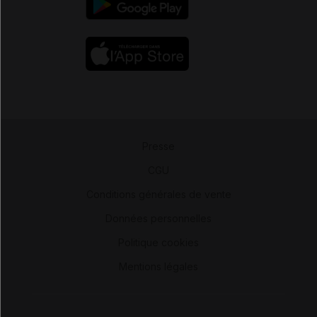
Presse
-
CGU
-
Conditions générales de vente
-
Données personnelles
-
Politique cookies
-
Mentions légales