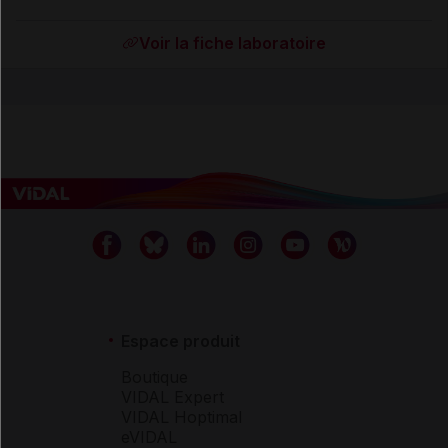
Voir la fiche laboratoire
Espace produit
Boutique
VIDAL Expert
VIDAL Hoptimal
eVIDAL