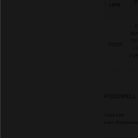
D
LPPR
C
AU
DU
7120121
L'
L'U
PODOWELL C
Code EAN
Labo. Distributeu