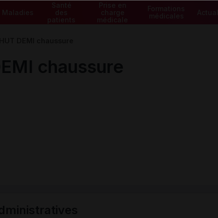
Santé
Prise en
Formations
Maladies
des
charge
Actual
médicales
patients
médicale
UT DEMI chaussure
MI chaussure
ministratives