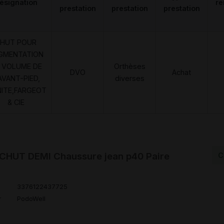
ésignation
r
prestation
prestation
prestation
HUT POUR
GMENTATION
 VOLUME DE
Orthèses
DVO
Achat
AVANT-PIED,
diverses
NITE,FARGEOT
& CIE
HUT DEMI Chaussure jean p40 Paire
C
3376122437725
r
PodoWell