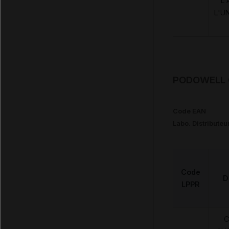
L'
L'U
PODOWELL C
Code EAN
Labo. Distributeu
Code
D
LPPR
C