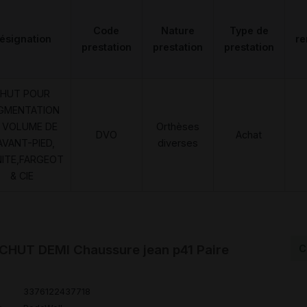
Code
Nature
Type de
ésignation
r
prestation
prestation
prestation
HUT POUR
GMENTATION
 VOLUME DE
Orthèses
DVO
Achat
AVANT-PIED,
diverses
NITE,FARGEOT
& CIE
HUT DEMI Chaussure jean p41 Paire
C
3376122437718