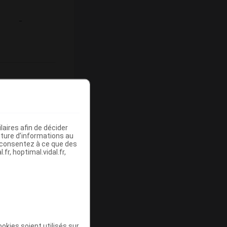
-
ommercialisé
aires afin de décider
iture d’informations au
s consentez à ce que des
fr, hoptimal.vidal.fr,
Base de
emboursement
(Euros)
okies soient utilisés sur