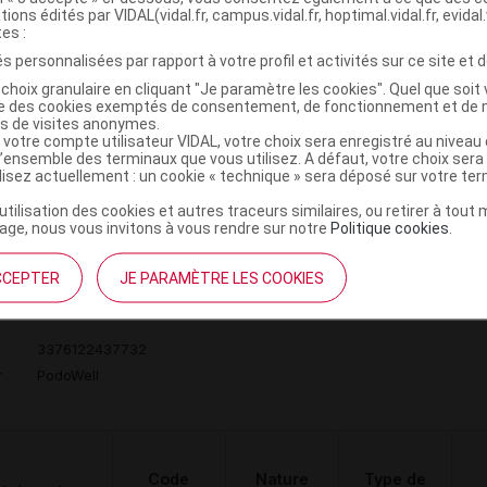
tions édités par VIDAL(vidal.fr, campus.vidal.fr, hoptimal.vidal.fr, evidal.
tes :
HUT POUR
s personnalisées par rapport à votre profil et activités sur ce site et d
GMENTATION
 VOLUME DE
Orthèses
choix granulaire en cliquant "Je paramètre les cookies". Quel que soit 
DVO
Achat
ise des cookies exemptés de consentement, de fonctionnement et de 
AVANT-PIED,
diverses
es de visites anonymes.
NITE,FARGEOT
 votre compte utilisateur VIDAL, votre choix sera enregistré au nivea
l’ensemble des terminaux que vous utilisez. A défaut, votre choix ser
& CIE
ilisez actuellement : un cookie « technique » sera déposé sur votre te
’utilisation des cookies et autres traceurs similaires, ou retirer à tou
ge, nous vous invitons à vous rendre sur notre
Politique cookies
.
CCEPTER
JE PARAMÈTRE LES COOKIES
HUT DEMI Chaussure jean p39 Paire
C
3376122437732
r
PodoWell
Code
Nature
Type de