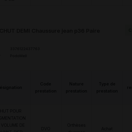
HUT DEMI Chaussure jean p36 Paire
C
3376122437763
r
PodoWell
Code
Nature
Type de
ésignation
r
prestation
prestation
prestation
HUT POUR
GMENTATION
 VOLUME DE
Orthèses
DVO
Achat