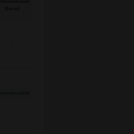
emboursement
(Euros)
-
ommercialisé