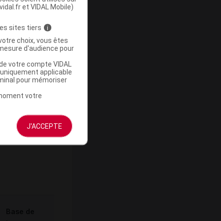
vidal.fr et VIDAL Mobile)
es sites tiers
i
votre choix, vous êtes
-
mesure d'audience pour
u de votre compte VIDAL
a uniquement applicable
rminal pour mémoriser
t moment votre
J'ACCEPTE
ommercialisé
Base de