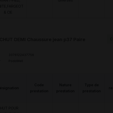
AVANT-PIED,
diverses
NITE,FARGEOT
& CIE
HUT DEMI Chaussure jean p37 Paire
C
3376122437756
r
PodoWell
Code
Nature
Type de
ésignation
r
prestation
prestation
prestation
HUT POUR