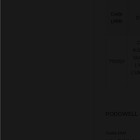
Code
D
LPPR
C
AU
DU
7120121
L'
L'U
PODOWELL C
Code EAN