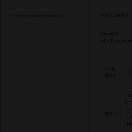
PODOWELL C
Données administratives
Code EAN
Labo. Distributeu
Code
D
LPPR
C
AU
DU
7120121
L'
L'U