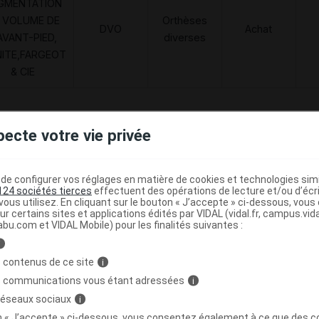
GMENTATION
 VOLUME DE
Orthèses
DVO
Achat
AVANT-PIED,
diverses
NITE,FARGEOT
& CIE
pecte votre vie privée
HUT DEMI Chaussure jean p38 Paire
C
e configurer vos réglages en matière de cookies et technologies simil
124 sociétés tierces
effectuent des opérations de lecture et/ou d’écr
3376122437749
ous utilisez. En cliquant sur le bouton « J’accepte » ci-dessous, vou
r
PodoWell
ur certains sites et applications édités par VIDAL (vidal.fr, campus.vidal.
abu.com et VIDAL Mobile) pour les finalités suivantes :
i
 contenus de ce site
i
Code
Nature
Type de
s communications vous étant adressées
i
ésignation
r
prestation
prestation
prestation
 réseaux sociaux
i
on « J’accepte » ci-dessous, vous consentez également à ce que des co