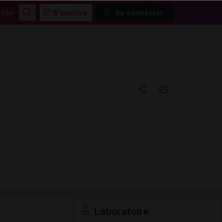
ités
S'inscrire
Se connecter
Rechercher
Copier l'url
Email
Laboratoire