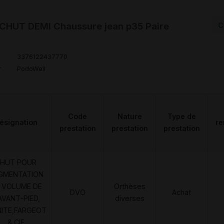
HUT DEMI Chaussure jean p35 Paire
C
3376122437770
r
PodoWell
Code
Nature
Type de
ésignation
r
prestation
prestation
prestation
HUT POUR
GMENTATION
 VOLUME DE
Orthèses
DVO
Achat
AVANT-PIED,
diverses
NITE,FARGEOT
& CIE