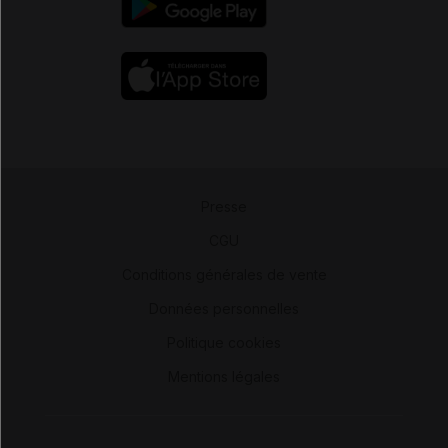
Presse
-
CGU
-
Conditions générales de vente
-
Données personnelles
-
Politique cookies
-
Mentions légales